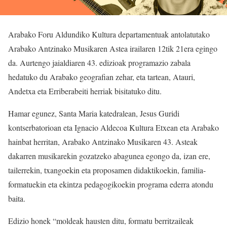
Arabako Foru Aldundiko Kultura departamentuak antolatutako
Arabako Antzinako Musikaren Astea irailaren 12tik 21era egingo
da. Aurtengo jaialdiaren 43. edizioak programazio zabala
hedatuko du Arabako geografian zehar, eta tartean, Atauri,
Andetxa eta Erriberabeiti herriak bisitatuko ditu.
Hamar egunez, Santa Maria katedralean, Jesus Guridi
kontserbatorioan eta Ignacio Aldecoa Kultura Etxean eta Arabako
hainbat herritan, Arabako Antzinako Musikaren 43. Asteak
dakarren musikarekin gozatzeko abagunea egongo da, izan ere,
tailerrekin, txangoekin eta proposamen didaktikoekin, familia-
formatuekin eta ekintza pedagogikoekin programa ederra atondu
baita.
Edizio honek “moldeak hausten ditu, formatu berritzaileak