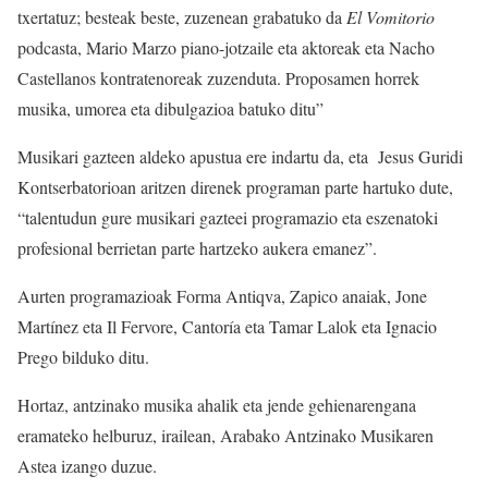
txertatuz; besteak beste, zuzenean grabatuko da
El Vomitorio
podcasta, Mario Marzo piano-jotzaile eta aktoreak eta Nacho
Castellanos kontratenoreak zuzenduta. Proposamen horrek
musika, umorea eta dibulgazioa batuko ditu”
Musikari gazteen aldeko apustua ere indartu da, eta Jesus Guridi
Kontserbatorioan aritzen direnek programan parte hartuko dute,
“talentudun gure musikari gazteei programazio eta eszenatoki
profesional berrietan parte hartzeko aukera emanez”.
Aurten programazioak Forma Antiqva, Zapico anaiak, Jone
Martínez eta Il Fervore, Cantoría eta Tamar Lalok eta Ignacio
Prego bilduko ditu.
Hortaz, antzinako musika ahalik eta jende gehienarengana
eramateko helburuz, irailean, Arabako Antzinako Musikaren
Astea izango duzue.