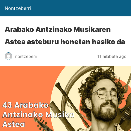
Nontzeberri
Arabako Antzinako Musikaren
Astea asteburu honetan hasiko da
nontzeberri
11 hilabete ago