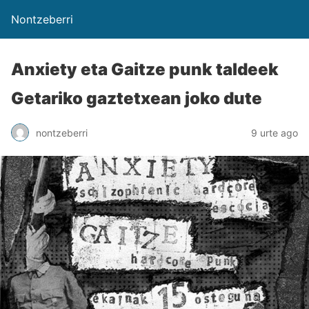
Nontzeberri
Anxiety eta Gaitze punk taldeek
Getariko gaztetxean joko dute
nontzeberri
9 urte ago