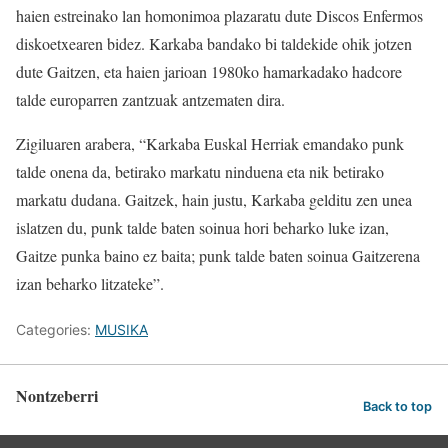
haien estreinako lan homonimoa plazaratu dute Discos Enfermos
diskoetxearen bidez. Karkaba bandako bi taldekide ohik jotzen
dute Gaitzen, eta haien jarioan 1980ko hamarkadako hadcore
talde europarren zantzuak antzematen dira.
Zigiluaren arabera, “Karkaba Euskal Herriak emandako punk
talde onena da, betirako markatu ninduena eta nik betirako
markatu dudana. Gaitzek, hain justu, Karkaba gelditu zen unea
islatzen du, punk talde baten soinua hori beharko luke izan,
Gaitze punka baino ez baita; punk talde baten soinua Gaitzerena
izan beharko litzateke”.
Categories:
MUSIKA
Nontzeberri
Back to top