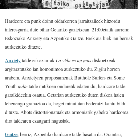
Hardcore eta punk doinu oldarkorren jarraitzaileek hitzordu
interesgarria dute bihar Getariko gaztetxean, 21:00etatik aurrera:
Eskoziako Anxiety eta Azpeitiko Gaitze. Biek ala biek lan berriak
aurkeztuko dituzte.
Anxiety
talde eskoziarrak
La vida es un mus
diskoetxeak
argitaratutako lan homonimoa aurkeztuko du. Zigilu horren
arabera, Anxietyren proposamenak Butthole Surfers eta Sonic
Youth
indie
talde mitikoen ondaretik edaten du, hardcore talde
garaikideekin osatua. Getarian aurkeztuko duten diskoa haien
lehenengo grabazioa da, hogei minututan bederatzi kantu bildu
dituzte. Ahots distortsionatuak eta armoniarik gabeko hardcorea
dira taldearen ezaugarri nagusiak.
Gaitze
, berriz, Azpeitiko hardcore talde basatia da. Oraintsu,