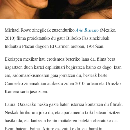
Michael Rowe zinegileak zuzenduriko
Año Bisiesto
(Mexiko,
2010) filma proiektatuko du gaur Bilboko Fas zineklubak
Indautxu Plazan dagoen El Carmen aretoan, 19:45ean.
Ekoizpen mexikar hau erotismoz beteriko lana da, filma bera
iragartzen duen kartel esplizituari begiratzea baino ez dago. Izan
ere, sadomasokismoaren gaia jorratzen du, besteak beste.
Cannesko zinemaldian aurkeztu zuten 2010. urtean eta Urrezko
Kamera saria jaso zuen.
Laura, Oaxacako neska gazte baten istorioa kontatzen du filmak.
Neskak hiriburura joko du, eta apartamentu txiki batean bizitzen
hasiko da, eta lantzean behin maitaleren batekin oheratuko da.
Egun batean, baina, Arturo ezagutuko du, eta harekin