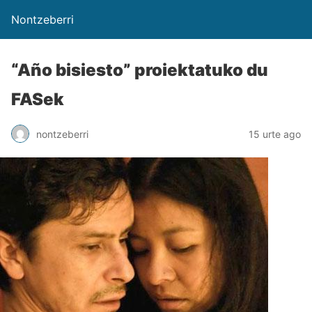
Nontzeberri
“Año bisiesto” proiektatuko du
FASek
nontzeberri
15 urte ago