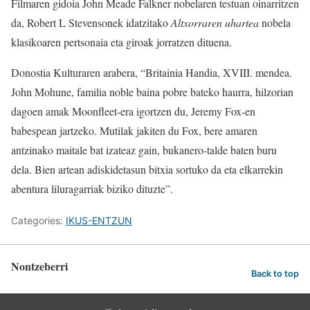
Filmaren gidoia John Meade Falkner nobelaren testuan oinarritzen
da, Robert L Stevensonek idatzitako
Altxorraren uhartea
nobela
klasikoaren pertsonaia eta giroak jorratzen dituena.
Donostia Kulturaren arabera, “Britainia Handia, XVIII. mendea.
John Mohune, familia noble baina pobre bateko haurra, hilzorian
dagoen amak Moonfleet-era igortzen du, Jeremy Fox-en
babespean jartzeko. Mutilak jakiten du Fox, bere amaren
antzinako maitale bat izateaz gain, bukanero-talde baten buru
dela. Bien artean adiskidetasun bitxia sortuko da eta elkarrekin
abentura liluragarriak biziko dituzte”.
Categories:
IKUS-ENTZUN
Nontzeberri
Back to top