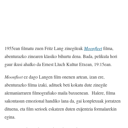
1955ean filmatu zuen Fritz Lang zinegileak
Moonfleet
filma,
abenturazko zinearen klasiko bihurtu dena. Bada, pelikula hori
gaur ikusi ahalko da Ernest Lluch Kultur Etxean, 19:15ean.
Moonfleet
ez dago Langen film onenen artean, izan ere,
abenturazko filma izaki, adituek beti kokatu dute zinegile
alemaniarraren filmografiako maila baxuenean. Halere, filma
sakontasun emozional handiko lana da, gai konplexuak jorratzen
dituena, eta film serioek eskatzen duten exijentzia formalarekin
egina.