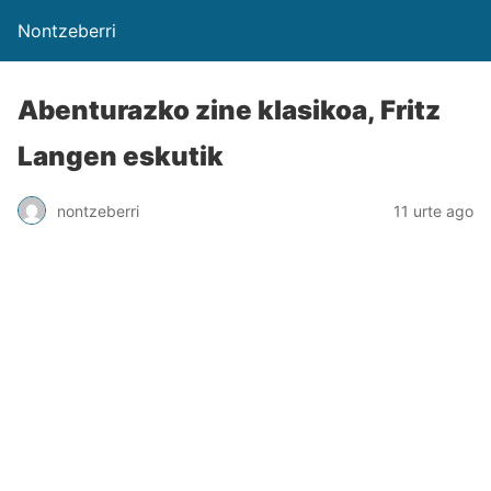
Nontzeberri
Abenturazko zine klasikoa, Fritz
Langen eskutik
nontzeberri
11 urte ago