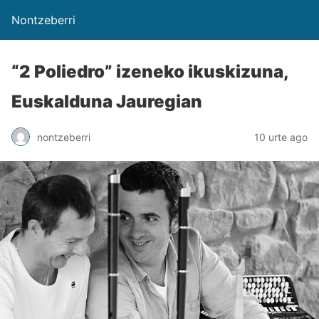
Nontzeberri
“2 Poliedro” izeneko ikuskizuna,
Euskalduna Jauregian
nontzeberri
10 urte ago