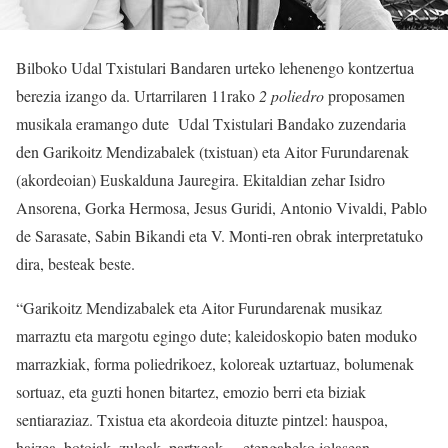
Bilboko Udal Txistulari Bandaren urteko lehenengo kontzertua
berezia izango da. Urtarrilaren 11rako
2 poliedro
proposamen
musikala eramango dute Udal Txistulari Bandako zuzendaria
den Garikoitz Mendizabalek (txistuan) eta Aitor Furundarenak
(akordeoian) Euskalduna Jauregira. Ekitaldian zehar Isidro
Ansorena, Gorka Hermosa, Jesus Guridi, Antonio Vivaldi, Pablo
de Sarasate, Sabin Bikandi eta V. Monti-ren obrak interpretatuko
dira, besteak beste.
“Garikoitz Mendizabalek eta Aitor Furundarenak musikaz
marraztu eta margotu egingo dute; kaleidoskopio baten moduko
marrazkiak, forma poliedrikoez, koloreak uztartuaz, bolumenak
sortuaz, eta guzti honen bitartez, emozio berri eta biziak
sentiaraziaz. Txistua eta akordeoia dituzte pintzel: hauspoa,
haizea, botoiak, zuloak, partxeak… etengabeko jolasean