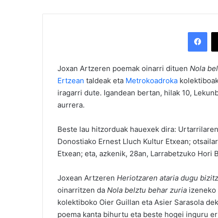
Facebook
Joxan Artzeren poemak oinarri dituen
Nola bel
Ertzean
taldeak eta
Metrokoadroka
kolektiboak
iragarri dute. Igandean bertan, hilak 10, Lekun
aurrera.
Beste lau hitzorduak hauexek dira: Urtarrilar
Donostiako Ernest Lluch Kultur Etxean; otsaila
Etxean; eta, azkenik, 28an, Larrabetzuko Hori 
Joxean Artzeren
Heriotzaren ataria dugu bizit
oinarritzen da
Nola belztu behar zuria
izeneko 
kolektiboko Oier Guillan eta Asier Sarasola de
poema kanta bihurtu eta beste hogei inguru err