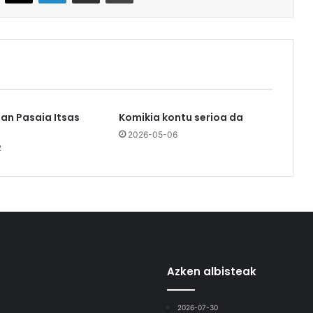
an Pasaia Itsas
Komikia kontu serioa da
2026-05-06
2
Azken albisteak
2026-07-30