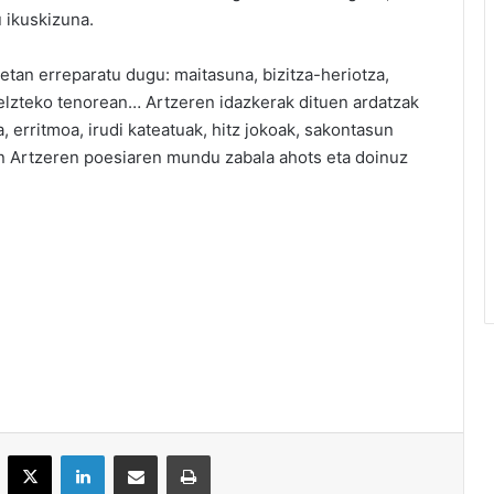
 ikuskizuna.
ietan erreparatu dugu: maitasuna, bizitza-heriotza,
belzteko tenorean… Artzeren idazkerak dituen ardatzak
, erritmoa, irudi kateatuak, hitz jokoak, sakontasun
xan Artzeren poesiaren mundu zabala ahots eta doinuz
acebook
X
LinkedIn
Partekatu e-posta bidez
Inprimatu