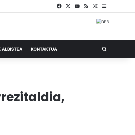
Facebook
X
YouTube
RSS
Ausazko artikul
Sidebar
Bilatu honel
E ALBISTEA
KONTAKTUA
rezitaldia,