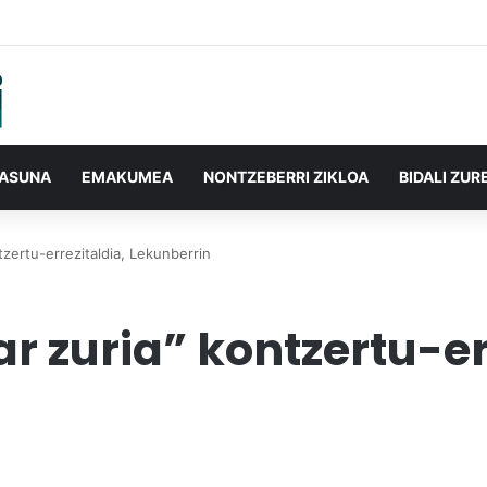
TASUNA
EMAKUMEA
NONTZEBERRI ZIKLOA
BIDALI ZUR
tzertu-errezitaldia, Lekunberrin
r zuria” kontzertu-er