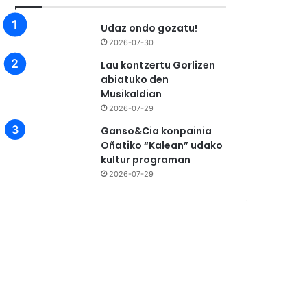
Udaz ondo gozatu!
2026-07-30
Lau kontzertu Gorlizen
abiatuko den
Musikaldian
2026-07-29
Ganso&Cia konpainia
Oñatiko “Kalean” udako
kultur programan
2026-07-29