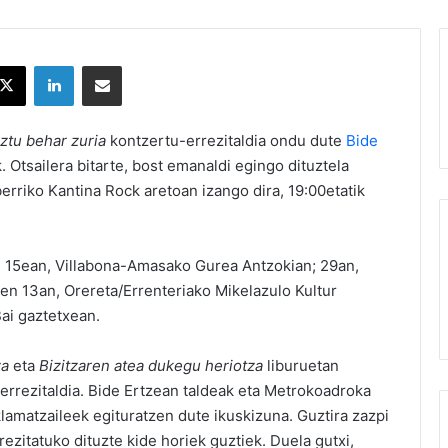
X
LinkedIn
Partekatu e-posta bidez
ztu behar zuria
kontzertu-errezitaldia ondu dute
Bide
. Otsailera bitarte, bost emanaldi egingo dituztela
berriko Kantina Rock aretoan izango dira, 19:00etatik
en 15ean, Villabona-Amasako Gurea Antzokian; 29an,
ren 13an, Orereta/Errenteriako Mikelazulo Kultur
Bai gaztetxean.
za
eta
Bizitzaren atea dukegu heriotza
liburuetan
errezitaldia. Bide Ertzean taldeak eta Metrokoadroka
klamatzaileek egituratzen dute ikuskizuna. Guztira zazpi
ezitatuko dituzte kide horiek guztiek. Duela gutxi,