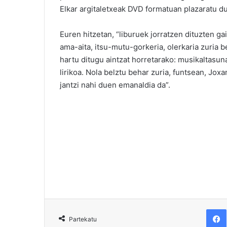
Elkar argitaletxeak DVD formatuan plazaratu du
Euren hitzetan, “liburuek jorratzen dituzten ga
ama-aita, itsu-mutu-gorkeria, olerkaria zuria 
hartu ditugu aintzat horretarako: musikaltasuna
lirikoa. Nola belztu behar zuria, funtsean, Jo
jantzi nahi duen emanaldia da”.
F
Partekatu