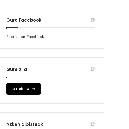
Gure Facebook
Find us on Facebook
Gure X-a
Jarraitu X-en
Azken albisteak