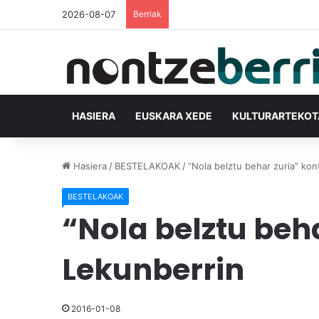
2026-08-07
Berriak
HASIERA
EUSKARA XEDE
KULTURARTEKO
Hasiera
/
BESTELAKOAK
/
“Nola belztu behar zuria” kon
BESTELAKOAK
“Nola belztu beha
Lekunberrin
2016-01-08