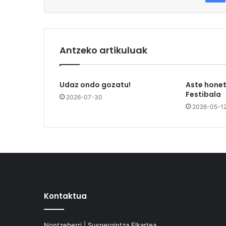
Antzeko artikuluak
Udaz ondo gozatu!
Aste honet
Festibala
2026-07-30
2026-05-1
Kontaktua
Nontzeberri | Suspergintza Elkartea