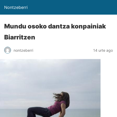
Nontzeberri
Mundu osoko dantza konpainiak
Biarritzen
nontzeberri
14 urte ago