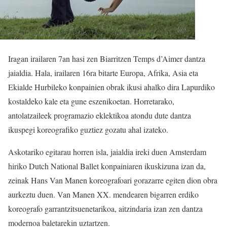
Iragan irailaren 7an hasi zen Biarritzen
Temps d’Aimer dantza
jaialdia. Hala, irailaren 16ra bitarte Europa, Afrika, Asia eta
Ekialde Hurbileko konpainien obrak ikusi ahalko dira Lapurdiko
kostaldeko kale eta gune eszenikoetan. Horretarako,
antolatzaileek programazio eklektikoa atondu dute dantza
ikuspegi koreografiko guztiez gozatu ahal izateko.
Askotariko egitarau horren isla, jaialdia ireki duen Amsterdam
hiriko Dutch National Ballet konpainiaren ikuskizuna izan da,
zeinak Hans Van Manen koreografoari gorazarre egiten dion obra
aurkeztu duen. Van Manen XX. mendearen bigarren erdiko
koreografo garrantzitsuenetarikoa, aitzindaria izan zen dantza
modernoa baletarekin uztartzen.