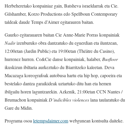
Herbeheretako konpainiaz gain, Batsheva israeldarrak eta Cie.
Gilshamber, Korzo Productions edo Spellboun Contemporary
taldeak daude Temps d’Aimer egitarauren baitan.
Gaurko egitarauaren baitan Cie Anne-Marie Porras konpainiak
Nadir
izenburuko obra dantzatuko du eguerdian eta iluntzean,
12:00etan (Jardin Public) eta 19:00etan (Théâtre du Casino),
hurrenez hurren. Co&Cie danse konpainiak, halaber,
Busfloor
ikuskizun ibiltaria aurkeztuko du Biarritzeko kaleetan. Deva
Macazaga koreografoak autobusa hartu eta hip hop, capoeira eta
bestelako dantza garaikideak uztartuko ditu han eta hemen
ibilgailu horen laguntzarekin. Azkenik, 21:00etan CCN Nantes /
Brumachon konpainiak
D’indicibles violences
lana taularatuko du
Gare du Midin.
Programa osoa
letempsdaimer.com
webgunean kontsulta daiteke.