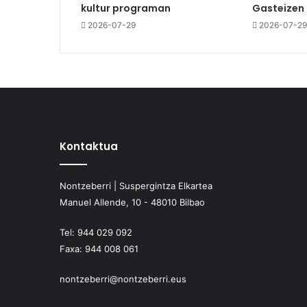
kultur programan
Gasteizen
2026-07-29
2026-07-29
Kontaktua
Nontzeberri | Suspergintza Elkartea
Manuel Allende, 10 - 48010 Bilbao
Tel:
944 029 092
Faxa:
944 008 061
nontzeberri@nontzeberri.eus