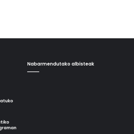
Nabarmendutako albisteak
iatuko
tiko
ograman