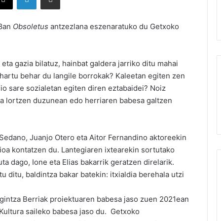
28an
Obsoletus
antzezlana eszenaratuko du Getxoko
ta gazia bilatuz, hainbat galdera jarriko ditu mahai
hartu behar du langile borrokak? Kaleetan egiten zen
dio sare sozialetan egiten diren eztabaidei? Noiz
ia lortzen duzunean edo herriaren babesa galtzen
Sedano, Juanjo Otero eta Aitor Fernandino aktoreekin
orioa kontatzen du. Lantegiaren ixtearekin sortutako
a dago, Ione eta Elias bakarrik geratzen direlarik.
u ditu, baldintza bakar batekin: itxialdia berehala utzi
kigintza Berriak proiektuaren babesa jaso zuen 2021ean
 Kultura saileko babesa jaso du. Getxoko