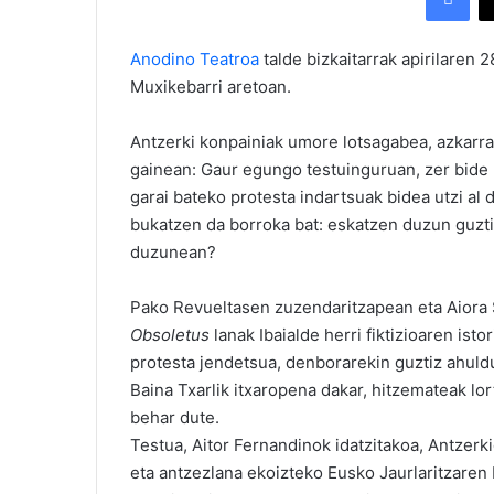
Anodino Teatroa
talde bizkaitarrak apirilaren 
Muxikebarri aretoan.
Antzerki konpainiak umore lotsagabea, azkarra e
gainean: Gaur egungo testuinguruan, zer bide 
garai bateko protesta indartsuak bidea utzi al 
bukatzen da borroka bat: eskatzen duzun guzt
duzunean?
Pako Revueltasen zuzendaritzapean eta Aiora 
Obsoletus
lanak Ibaialde herri fiktizioaren ist
protesta jendetsua, denborarekin guztiz ahuldut
Baina Txarlik itxaropena dakar, hitzemateak lort
behar dute.
Testua, Aitor Fernandinok idatzitakoa, Antzer
eta antzezlana ekoizteko Eusko Jaurlaritzaren