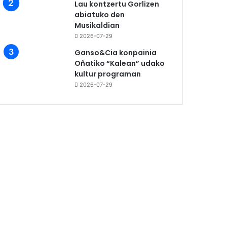
Lau kontzertu Gorlizen
abiatuko den
Musikaldian
2026-07-29
Ganso&Cia konpainia
Oñatiko “Kalean” udako
kultur programan
2026-07-29