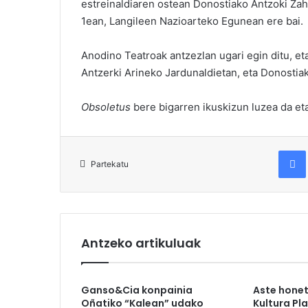
estreinaldiaren ostean Donostiako Antzoki Zah
1ean, Langileen Nazioarteko Egunean ere bai.
Anodino Teatroak antzezlan ugari egin ditu, eta
Antzerki Arineko Jardunaldietan, eta Donostia
Obsoletus
bere bigarren ikuskizun luzea da e
Fac
Partekatu
Antzeko artikuluak
Ganso&Cia konpainia
Aste hone
Oñatiko “Kalean” udako
Kultura Pl