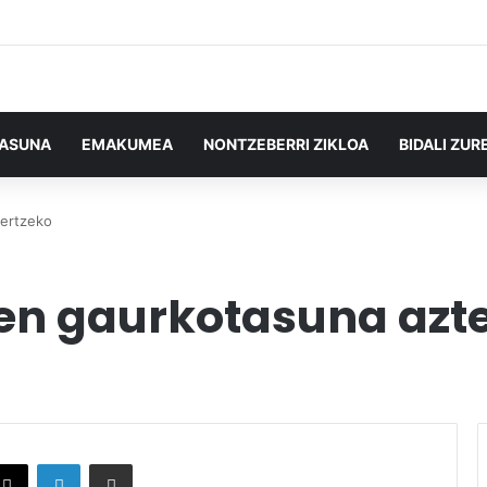
TASUNA
EMAKUMEA
NONTZEBERRI ZIKLOA
BIDALI ZUR
tertzeko
en gaurkotasuna azt
X
LinkedIn
Partekatu e-posta bidez