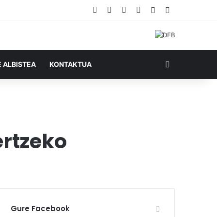
Facebook
X
YouTube
RSS
Ausazko artikul
Sidebar
Bilatu honela
E ALBISTEA
KONTAKTUA
ertzeko
Gure Facebook