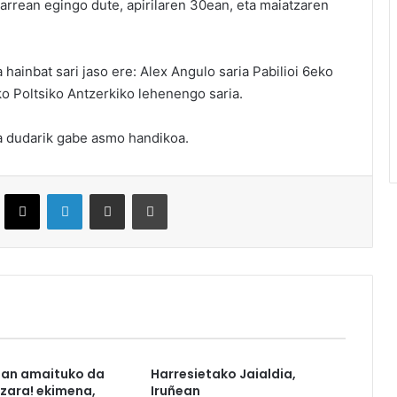
arrean egingo dute, apirilaren 30ean, eta maiatzaren
 hainbat sari jaso ere: Alex Angulo saria Pabilioi 6eko
ko Poltsiko Antzerkiko lehenengo saria.
ta dudarik gabe asmo handikoa.
ebook
X
LinkedIn
Partekatu e-posta bidez
Inprimatu
tan amaituko da
Harresietako Jaialdia,
azara! ekimena,
Iruñean