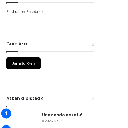
Find us on Facebook
Gure X-a
Jarraitu X-en
Azken albisteak
Udaz ondo gozatu!
2026-07-30