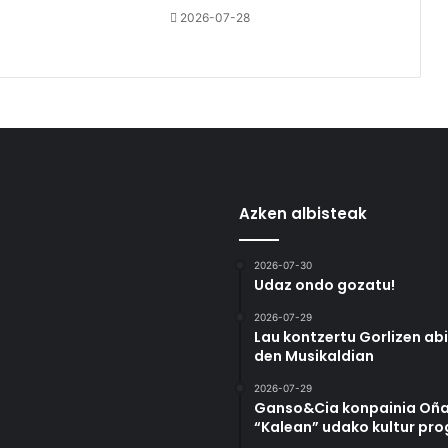
2026-07-28
Azken albisteak
2026-07-30
Udaz ondo gozatu!
2026-07-29
Lau kontzertu Gorlizen ab
den Musikaldian
2026-07-29
Ganso&Cia konpainia Oña
“Kalean” udako kultur pr