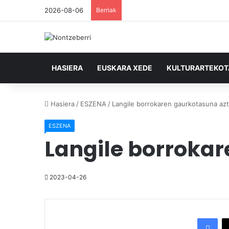
2026-08-06
Berriak
HASIERA
EUSKARA XEDE
KULTURARTEKO
Hasiera
/
ESZENA
/
Langile borrokaren gaurkotasuna az
ESZENA
Langile borrokar
2023-04-26
Facebook