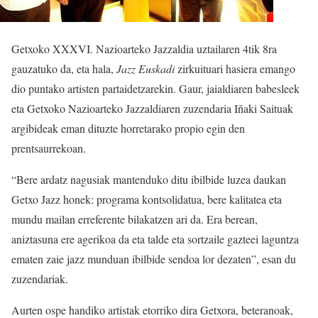
Getxoko XXXVI. Nazioarteko Jazzaldia uztailaren 4tik 8ra
gauzatuko da, eta hala,
Jazz Euskadi
zirkuituari hasiera emango
dio puntako artisten partaidetzarekin. Gaur, jaialdiaren babesleek
eta Getxoko Nazioarteko Jazzaldiaren zuzendaria Iñaki Saituak
argibideak eman dituzte horretarako propio egin den
prentsaurrekoan.
“Bere ardatz nagusiak mantenduko ditu ibilbide luzea daukan
Getxo Jazz honek: programa kontsolidatua, bere kalitatea eta
mundu mailan erreferente bilakatzen ari da. Era berean,
aniztasuna ere agerikoa da eta talde eta sortzaile gazteei laguntza
ematen zaie jazz munduan ibilbide sendoa lor dezaten”, esan du
zuzendariak.
Aurten ospe handiko artistak etorriko dira Getxora, beteranoak,