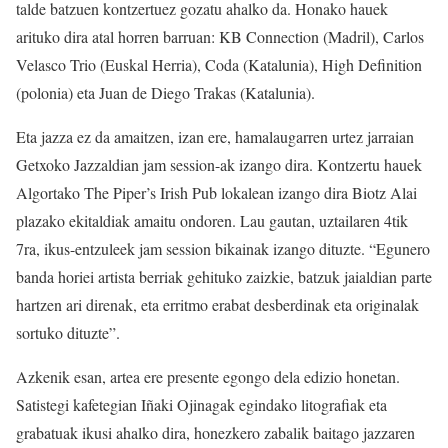
talde batzuen kontzertuez gozatu ahalko da. Honako hauek
arituko dira atal horren barruan: KB Connection (Madril), Carlos
Velasco Trio (Euskal Herria), Coda (Katalunia), High Definition
(polonia) eta Juan de Diego Trakas (Katalunia).
Eta jazza ez da amaitzen, izan ere, hamalaugarren urtez jarraian
Getxoko Jazzaldian jam session-ak izango dira. Kontzertu hauek
Algortako The Piper’s Irish Pub lokalean izango dira Biotz Alai
plazako ekitaldiak amaitu ondoren. Lau gautan, uztailaren 4tik
7ra, ikus-entzuleek jam session bikainak izango dituzte. “Egunero
banda horiei artista berriak gehituko zaizkie, batzuk jaialdian parte
hartzen ari direnak, eta erritmo erabat desberdinak eta originalak
sortuko dituzte”.
Azkenik esan, artea ere presente egongo dela edizio honetan.
Satistegi kafetegian Iñaki Ojinagak egindako litografiak eta
grabatuak ikusi ahalko dira, honezkero zabalik baitago jazzaren