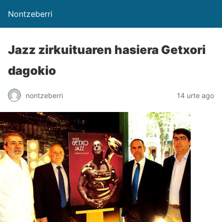
Nontzeberri
Jazz zirkuituaren hasiera Getxori
dagokio
nontzeberri
14 urte ago