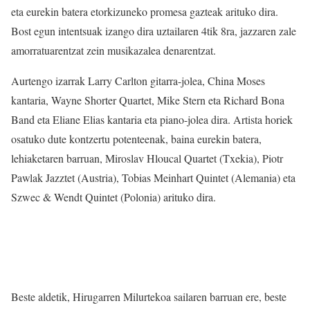
eta eurekin batera etorkizuneko promesa gazteak arituko dira.
Bost egun intentsuak izango dira uztailaren 4tik 8ra, jazzaren zale
amorratuarentzat zein musikazalea denarentzat.
Aurtengo izarrak Larry Carlton gitarra-jolea, China Moses
kantaria, Wayne Shorter Quartet, Mike Stern eta Richard Bona
Band eta Eliane Elias kantaria eta piano-jolea dira. Artista horiek
osatuko dute kontzertu potenteenak, baina eurekin batera,
lehiaketaren barruan, Miroslav Hloucal Quartet (Txekia), Piotr
Pawlak Jazztet (Austria), Tobias Meinhart Quintet (Alemania) eta
Szwec & Wendt Quintet (Polonia) arituko dira.
Beste aldetik, Hirugarren Milurtekoa sailaren barruan ere, beste