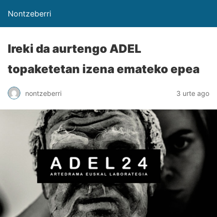
Nontzeberri
Ireki da aurtengo ADEL
topaketetan izena emateko epea
nontzeberri
3 urte ago