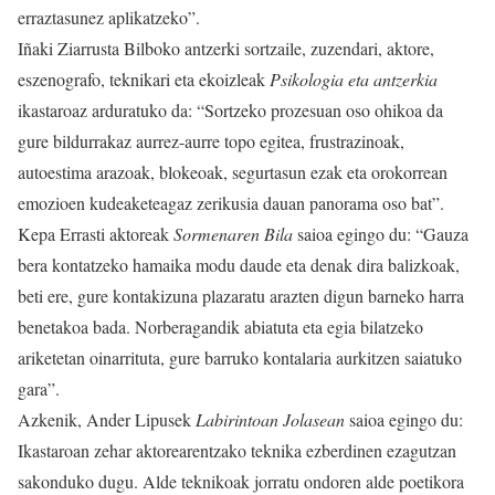
erraztasunez aplikatzeko”.
Iñaki Ziarrusta Bilboko antzerki sortzaile, zuzendari, aktore,
eszenografo, teknikari eta ekoizleak
Psikologia eta antzerkia
ikastaroaz arduratuko da: “Sortzeko prozesuan oso ohikoa da
gure bildurrakaz aurrez-aurre topo egitea, frustrazinoak,
autoestima arazoak, blokeoak, segurtasun ezak eta orokorrean
emozioen kudeaketeagaz zerikusia dauan panorama oso bat”.
Kepa Errasti aktoreak
Sormenaren Bila
saioa egingo du: “Gauza
bera kontatzeko hamaika modu daude eta denak dira balizkoak,
beti ere, gure kontakizuna plazaratu arazten digun barneko harra
benetakoa bada. Norberagandik abiatuta eta egia bilatzeko
ariketetan oinarrituta, gure barruko kontalaria aurkitzen saiatuko
gara”.
Azkenik, Ander Lipusek
Labirintoan Jolasean
saioa egingo du:
Ikastaroan zehar aktorearentzako teknika ezberdinen ezagutzan
sakonduko dugu. Alde teknikoak jorratu ondoren alde poetikora