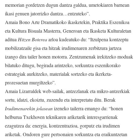
memorian gordetzen dugun dantza galdua, umetokiaren barnean
ikasi genuen jatorrizko dantza…entzuteko”.
Amaia Bono Arte Dramatikoko ikasketekin, Praktika Eszenikoa
eta Kultura Bisuala Masterra, Generoan eta Ikasketa Kulturaletan
aditua
Hitzen Boterea
arloa kudeatuko du: “Itzulpena kontzeptu
mobilizatzaile gisa eta hitzak irudimenaren zerbitzura jartzea
izango dira tailer honen motorra. Zentzumenak irekitzeko moduak
bilatuko ditugu, begirada arintzeko, sorkuntza eszenikorako
estrategiak aurkitzeko, materialak sortzeko eta ikerketa-
prozesuetan murgiltzeko”.
Amaia Lizarraldek web-sailak, antzezlanak eta mikro-antzerkiak
sortu, idatzi, ekoiztu, zuzendu eta interpretatu ditu. Berak
Irudimenarekin jolasean
izeneko tailerra emango du: “honen
helburua Txekhoven teknikaren ariketarik interesgarrienak
ezagutzea da: energia, kontzentrazioa, gorputz eta irudimen
ariketak. Ondoren gure pertsonaien sorkuntza eta eraikuntzetan