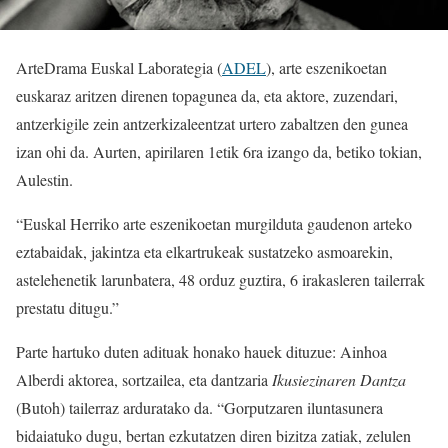
ArteDrama Euskal Laborategia (
ADEL
), arte eszenikoetan
euskaraz aritzen direnen topagunea da, eta aktore, zuzendari,
antzerkigile zein antzerkizaleentzat urtero zabaltzen den gunea
izan ohi da. Aurten, apirilaren 1etik 6ra izango da, betiko tokian,
Aulestin.
“Euskal Herriko arte eszenikoetan murgilduta gaudenon arteko
eztabaidak, jakintza eta elkartrukeak sustatzeko asmoarekin,
astelehenetik larunbatera, 48 orduz guztira, 6 irakasleren tailerrak
prestatu ditugu.”
Parte hartuko duten adituak honako hauek dituzue: Ainhoa
Alberdi aktorea, sortzailea, eta dantzaria
Ikusiezinaren Dantza
(Butoh) tailerraz arduratako da. “Gorputzaren iluntasunera
bidaiatuko dugu, bertan ezkutatzen diren bizitza zatiak, zelulen