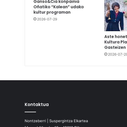
Ganso&Cia konpainia
Oñatiko “Kalean” udako
kultur programan
2026-07-29
Aste hone
Kultura Pl
Gasteizen
2026-07-2
Kontaktua
Nontzeberri | Suspergintza Elkartea