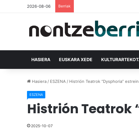
2026-08-06
Berriak
HASIERA
EUSKARA XEDE
KULTURARTEKO
Hasiera
/
ESZENA
/
Histrión Teatrok “Dysphoria” estrei
ESZENA
Histrión Teatrok
2025-10-07