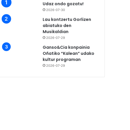
Udaz ondo gozatu!
2026-07-30
Lau kontzertu Gorlizen
abiatuko den
Musikaldian
2026-07-29
Ganso&Cia konpainia
Oñatiko “Kalean” udako
kultur programan
2026-07-29