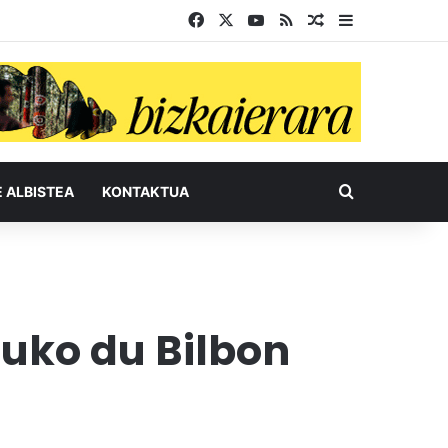
Facebook
X
YouTube
RSS
Ausazko artikul
Sidebar
Bilatu honel
E ALBISTEA
KONTAKTUA
tuko du Bilbon