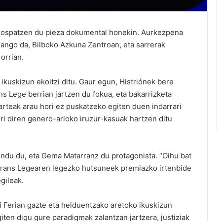
na ospatzen du pieza dokumental honekin. Aurkezpena
zango da, Bilboko Azkuna Zentroan, eta sarrerak
orrian.
ikuskizun ekoitzi ditu. Gaur egun, Histriónek bere
ans Lege berrian jartzen du fokua, eta bakarrizketa
arteak arau hori ez puskatzeko egiten duen indarrari
rri diren genero-arloko iruzur-kasuak hartzen ditu
zendu du, eta Gema Matarranz du protagonista. “Oihu bat
 Trans Legearen legezko hutsuneek premiazko irtenbide
gileak.
i Ferian gazte eta helduentzako aretoko ikuskizun
ten digu gure paradigmak zalantzan jartzera, justiziak