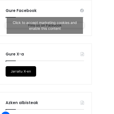
Gure Facebook
Click to accept marketing cookies and
Find us on Facebook
enable this content
Gure X-a
Jarraitu X-en
Azken albisteak