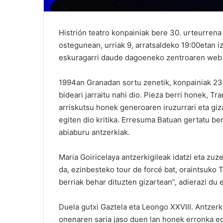
Histrión teatro konpainiak bere 30. urteurre
ostegunean, urriak 9, arratsaldeko 19:00etan i
eskuragarri daude dagoeneko zentroaren web 
1994an Granadan sortu zenetik, konpainiak 23 
bideari jarraitu nahi dio. Pieza berri honek, Tr
arriskutsu honek generoaren iruzurrari eta giz
egiten dio kritika. Erresuma Batuan gertatu be
abiaburu antzerkiak.
Maria Goiricelaya antzerkigileak idatzi eta zu
da, ezinbesteko tour de forcé bat, oraintsuko
berriak behar dituzten gizartean”, adierazi du e
Duela gutxi Gaztela eta Leongo XXVIII. Antzerk
onenaren saria jaso duen lan honek erronka egi