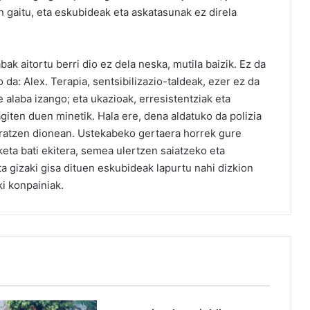
 gaitu, eta eskubideak eta askatasunak ez direla
k aitortu berri dio ez dela neska, mutila baizik. Ez da
da: Alex. Terapia, sentsibilizazio-taldeak, ezer ez da
 alaba izango; eta ukazioak, erresistentziak eta
giten duen minetik. Hala ere, dena aldatuko da polizia
poratzen dionean. Ustekabeko gertaera horrek gure
eta bati ekitera, semea ulertzen saiatzeko eta
ta gizaki gisa dituen eskubideak lapurtu nahi dizkion
ki konpainiak.