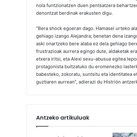
nola funtzionatzen duen pentsatzera behartzen
denontzat berdinak erakusten digu.
“Bera shock egoeran dago. Hamasei urteko alaba
gehiago izango Alejandra; benetan dena izango 
aski onartzeko bere alaba ez dela gehiago bere
frustrazioak aurrera egingo dute, aldaketak era
etxera iritsi, eta Alexi sexu-abusua egitea le
protagonista bultzatuko du eromenezko lasterk
babesteko, zokoratu, suntsitu eta identitatea e
guztiaren aurrean”, adierazi du Histrión antzer
Antzeko artikuluak