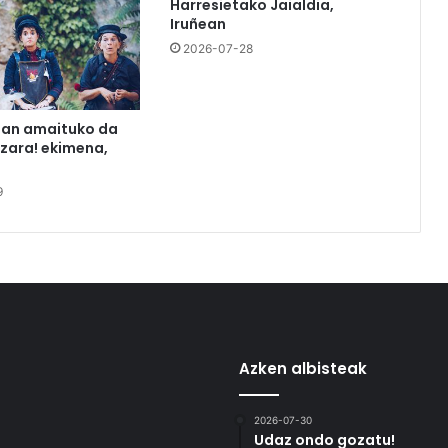
Harresietako Jaialdia,
Iruñean
2026-07-28
tan amaituko da
azara! ekimena,
9
Azken albisteak
2026-07-30
Udaz ondo gozatu!