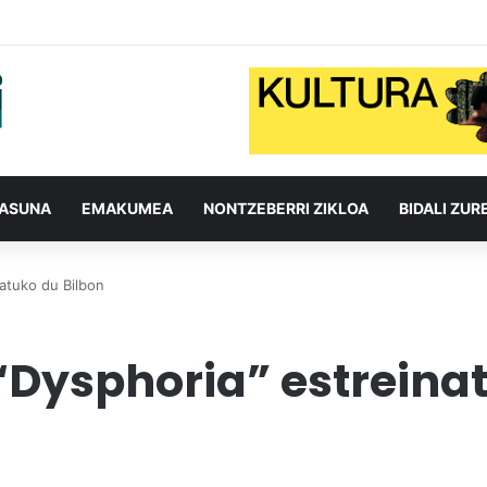
TASUNA
EMAKUMEA
NONTZEBERRI ZIKLOA
BIDALI ZUR
natuko du Bilbon
 “Dysphoria” estreina