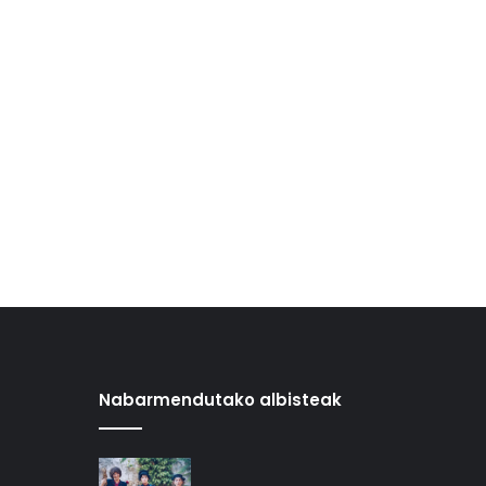
Nabarmendutako albisteak