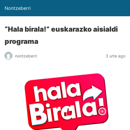
Nontzeberri
“Hala birala!” euskarazko aisialdi
programa
nontzeberri
3 urte ago