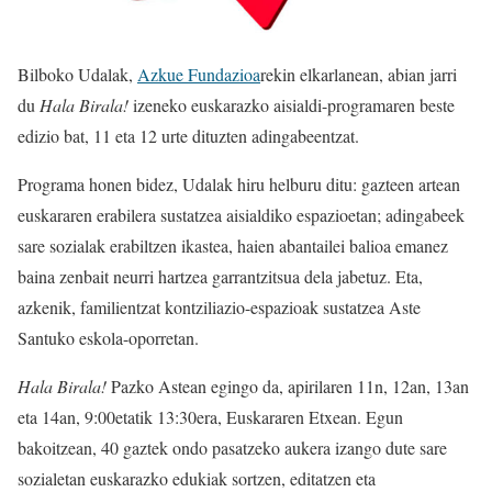
Bilboko Udalak,
Azkue Fundazioa
rekin elkarlanean, abian jarri
du
Hala Birala!
izeneko euskarazko aisialdi-programaren beste
edizio bat, 11 eta 12 urte dituzten adingabeentzat.
Programa honen bidez, Udalak hiru helburu ditu: gazteen artean
euskararen erabilera sustatzea aisialdiko espazioetan; adingabeek
sare sozialak erabiltzen ikastea, haien abantailei balioa emanez
baina zenbait neurri hartzea garrantzitsua dela jabetuz. Eta,
azkenik, familientzat kontziliazio-espazioak sustatzea Aste
Santuko eskola-oporretan.
Hala Birala!
Pazko Astean egingo da, apirilaren 11n, 12an, 13an
eta 14an, 9:00etatik 13:30era, Euskararen Etxean. Egun
bakoitzean, 40 gaztek ondo pasatzeko aukera izango dute sare
sozialetan euskarazko edukiak sortzen, editatzen eta