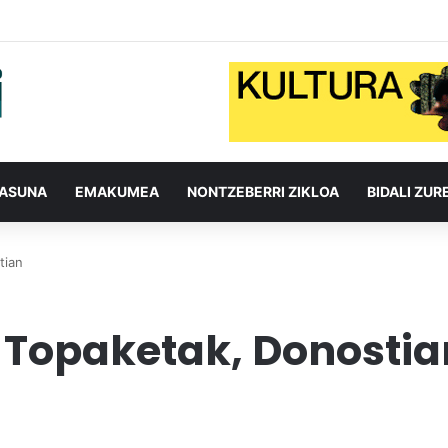
TASUNA
EMAKUMEA
NONTZEBERRI ZIKLOA
BIDALI ZUR
tian
 Topaketak, Donostia