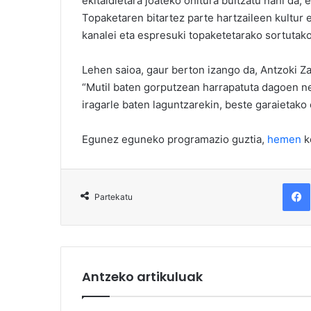
ekitaldietara joateko ohitura bultzatu nahi da, 
Topaketaren bitartez parte hartzaileen kultur
kanalei eta espresuki topaketetarako sortutako
Lehen saioa, gaur berton izango da, Antzoki Z
“Mutil baten gorputzean harrapatuta dagoen n
iragarle baten laguntzarekin, beste garaieta
Egunez eguneko programazio guztia,
hemen
k
F
Partekatu
Antzeko artikuluak