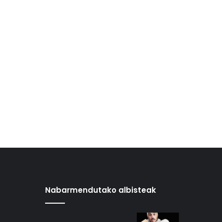
Nabarmendutako albisteak