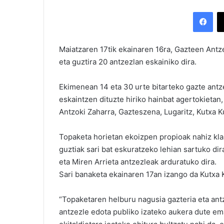
Facebook
Maiatzaren 17tik ekainaren 16ra, Gazteen Antz
eta guztira 20 antzezlan eskainiko dira.
Ekimenean 14 eta 30 urte bitarteko gazte antz
eskaintzen dituzte hiriko hainbat agertokietan,
Antzoki Zaharra, Gazteszena, Lugaritz, Kutxa K
Topaketa horietan ekoizpen propioak nahiz klas
guztiak sari bat eskuratzeko lehian sartuko di
eta Miren Arrieta antzezleak arduratuko dira.
Sari banaketa ekainaren 17an izango da Kutxa K
“Topaketaren helburu nagusia gazteria eta ant
antzezle edota publiko izateko aukera dute ema