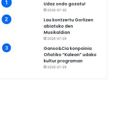
Udaz ondo gozatu!
2026-07-30
Lau kontzertu Gorlizen
abiatuko den
Musikaldian
2026-07-29
Ganso&Cia konpainia
Oñatiko “Kalean” udako
kultur programan
2026-07-29