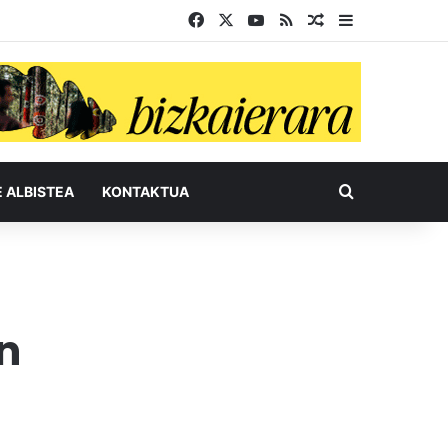
Facebook
X
YouTube
RSS
Ausazko artikul
Sidebar
Bilatu honel
E ALBISTEA
KONTAKTUA
n