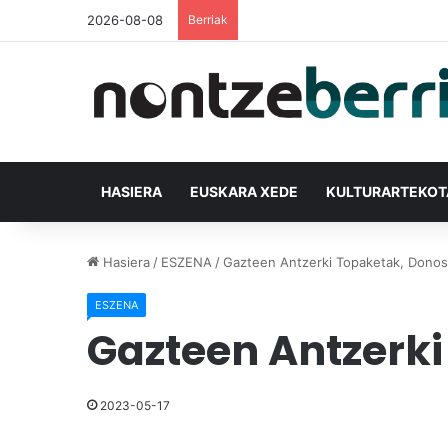
2026-08-08
Berriak
HASIERA
EUSKARA XEDE
KULTURARTEKO
Hasiera
/
ESZENA
/
Gazteen Antzerki Topaketak, Donos
ESZENA
Gazteen Antzerki
2023-05-17