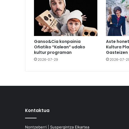
Ganso&Cia konpainia
Aste hone
Oñatiko “Kalean” udako
Kultura Pl
kultur programan
Gasteizen
2026-07-29
2026-07-2
Kontaktua
Nontzeberri | Suspergintza Elkartea