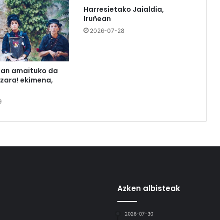
Harresietako Jaialdia,
Iruñean
2026-07-28
tan amaituko da
azara! ekimena,
9
Azken albisteak
2026-07-30