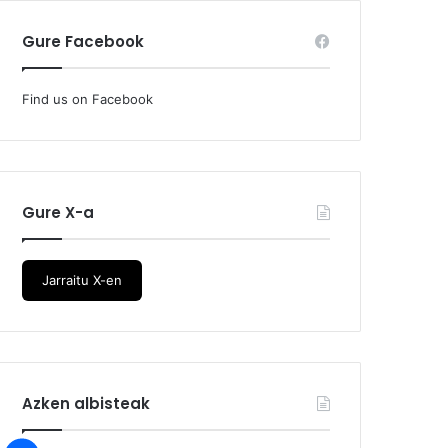
Gure Facebook
Find us on Facebook
Gure X-a
Jarraitu X-en
Azken albisteak