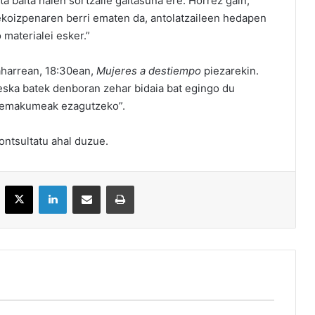
eta baita haien sortzaile gaitasuna ere. Horrez gain,
 ekoizpenaren berri ematen da, antolatzaileen hedapen
 materialei esker.”
aharrean, 18:30ean,
Mujeres a destiempo
piezarekin.
eska batek denboran zehar bidaia bat egingo du
ko emakumeak ezagutzeko”.
ontsultatu ahal duzue.
acebook
X
LinkedIn
Partekatu e-posta bidez
Inprimatu