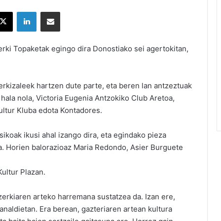
X
LinkedIn
Partekatu e-posta bidez
erki Topaketak egingo dira Donostiako sei agertokitan,
erkizaleek hartzen dute parte, eta beren lan antzeztuak
 hala nola, Victoria Eugenia Antzokiko Club Aretoa,
ultur Kluba edota Kontadores.
ikoak ikusi ahal izango dira, eta egindako pieza
ra. Horien balorazioaz Maria Redondo, Asier Burguete
ultur Plazan.
zerkiaren arteko harremana sustatzea da. Izan ere,
naldietan. Era berean, gazteriaren artean kultura