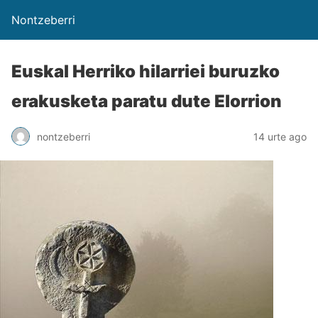
Nontzeberri
Euskal Herriko hilarriei buruzko
erakusketa paratu dute Elorrion
nontzeberri
14 urte ago