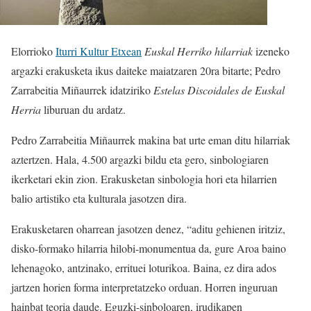
Elorrioko
Iturri Kultur Etxean
Euskal Herriko hilarriak
izeneko
argazki erakusketa ikus daiteke maiatzaren 20ra bitarte; Pedro
Zarrabeitia Miñaurrek idatziriko
Estelas Discoidales de Euskal
Herria
liburuan du ardatz.
Pedro Zarrabeitia Miñaurrek makina bat urte eman ditu hilarriak
aztertzen. Hala, 4.500 argazki bildu eta gero, sinbologiaren
ikerketari ekin zion. Erakusketan sinbologia hori eta hilarrien
balio artistiko eta kulturala jasotzen dira.
Erakusketaren oharrean jasotzen denez, “aditu gehienen iritziz,
disko-formako hilarria hilobi-monumentua da, gure Aroa baino
lehenagoko, antzinako, errituei loturikoa. Baina, ez dira ados
jartzen horien forma interpretatzeko orduan. Horren inguruan
hainbat teoria daude. Eguzki-sinboloaren, irudikapen