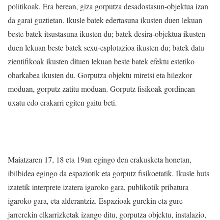
politikoak. Era berean, giza gorputza desadostasun-objektua izan
da garai guztietan. Ikusle batek edertasuna ikusten duen lekuan
beste batek itsustasuna ikusten du; batek desira-objektua ikusten
duen lekuan beste batek sexu-esplotazioa ikusten du; batek datu
zientifikoak ikusten dituen lekuan beste batek efektu estetiko
oharkabea ikusten du. Gorputza objektu miretsi eta hilezkor
moduan, gorputz zatitu moduan. Gorputz fisikoak gordinean
uxatu edo erakarri egiten gaitu beti.
Maiatzaren 17, 18 eta 19an egingo den erakusketa honetan,
ibilbidea egingo da espaziotik eta gorputz fisikoetatik. Ikusle huts
izatetik interprete izatera igaroko gara, publikotik pribatura
igaroko gara, eta alderantziz. Espazioak gurekin eta gure
jarrerekin elkarrizketak izango ditu, gorputza objektu, instalazio,