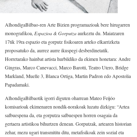
AlhondigaBilbao-ren Arte Bizien programazioak bere hirugarren
monografikoa,
Espazioa & Gorputza
aurkeztu du. Maiatzaren
17tik 19ra espazio eta gorputz fisikoaren arteko elkarrizketa
proposatuko da, aurrez aurre ikuspegi desberdinetatik.
Horretarako hainbat artista hurbildiko da ekimen honetara: Andre
Gingras, Marco Canevacci, Marco Barotti, Teatro Utero, Bridge
Markland, Muelle 3, Blanca Ortiga, Martin Padron edo Apostolia
Papadamaki.
AlhondigaBilbaotik igorri diguten oharrean Mateo Feijóo
komisarioak ekimenaren nondik-norakoak luzatu dizkigu: “Artea
salbuespena da, eta gorputza salbuespen horren osagaia da
gertaera artistikoa bihurtzen denean. Gorputzak, artearen historian
zehar, mezu ugari transmititu ditu, metafisikoak zein sozial eta