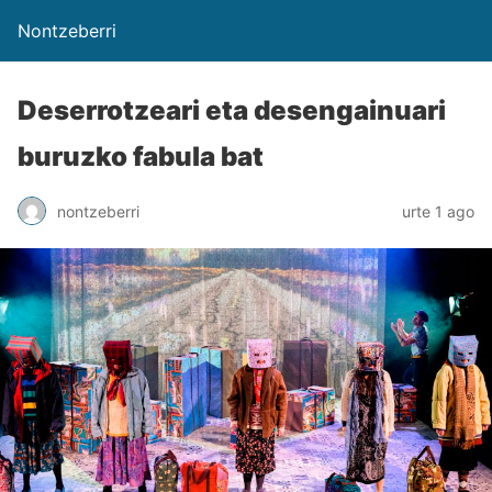
Nontzeberri
Deserrotzeari eta desengainuari
buruzko fabula bat
nontzeberri
urte 1 ago