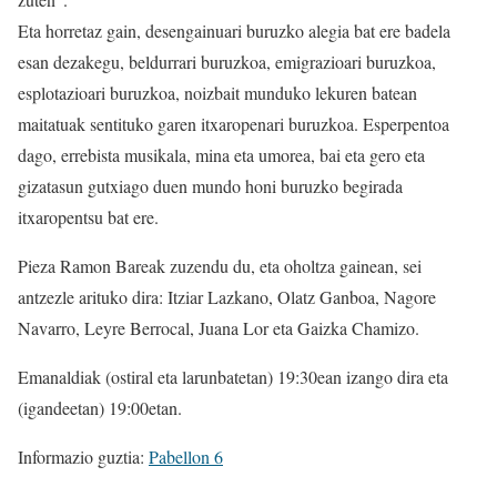
Eta horretaz gain, desengainuari buruzko alegia bat ere badela
esan dezakegu, beldurrari buruzkoa, emigrazioari buruzkoa,
esplotazioari buruzkoa, noizbait munduko lekuren batean
maitatuak sentituko garen itxaropenari buruzkoa. Esperpentoa
dago, errebista musikala, mina eta umorea, bai eta gero eta
gizatasun gutxiago duen mundo honi buruzko begirada
itxaropentsu bat ere.
Pieza Ramon Bareak zuzendu du, eta oholtza gainean, sei
antzezle arituko dira: Itziar Lazkano, Olatz Ganboa, Nagore
Navarro, Leyre Berrocal, Juana Lor eta Gaizka Chamizo.
Emanaldiak (ostiral eta larunbatetan) 19:30ean izango dira eta
(igandeetan) 19:00etan.
Informazio guztia:
Pabellon 6