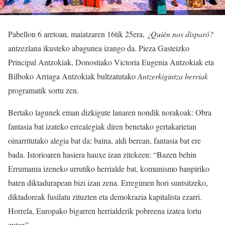
Pabellon 6 aretoan, maiatzaren 16tik 25era,
¿Quién nos disparó?
antzezlana ikusteko abagunea izango da. Pieza Gasteizko
Principal Antzokiak, Donostiako Victoria Eugenia Antzokiak eta
Bilboko Arriaga Antzokiak bultzatutako
Antzerkigintza berriak
programatik sortu zen.
Bertako lagunek eman dizkigute lanaren nondik norakoak: Obra
fantasia bat izateko errealegiak diren benetako gertakarietan
oinarritutako alegia bat da; baina, aldi berean, fantasia bat ere
bada. Istorioaren hasiera hauxe izan zitekeen: “Bazen behin
Errumania izeneko urrutiko herrialde bat, komunismo banpiriko
baten diktadurapean bizi izan zena. Erregimen hori suntsitzeko,
diktadoreak fusilatu zituzten eta demokrazia kapitalista ezarri.
Horrela, Europako bigarren herrialderik pobreena izatea lortu
zuten”.