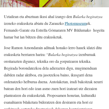
Uztailean eta abuztuan ikusi ahal izango den
Bularka begiratzea
izeneko erakusketa abiatu du Zarauzko
Photomuseum
ek.
Fernando Garate eta Estrella Gómararen MV Bildumako hogeita
hamar bat lan biltzen ditu erakusketak.
Jose Ramon Amondarain adituak honako lerro hauek idatzi ditu
erakusketa berriaren harira: “
Bularka begiratzea
izenburuak
oroitarazten digunez, teknika oro da gorputzaren teknika.
Begirada borondatezkoa dela adierazten digu, mugimenduan
dabilen radar aktiboa, eta jasotzekoa baino, ikusgarri dena
ordenatzeko helburua duena. Antolaketan, irudi bakoitzak neurri
batean den hori edo izan asmo zuen hori izateari utz diezaion
planteatzen du erakusketak. Proposamen honetan, kulturalki
esanahiaren bilaketara bideratzen den desiraren eta hori ez
aurkitzeak sortutako frustrazioak dakarren kontzientziaren