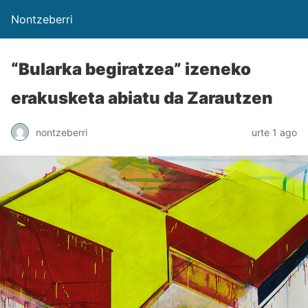
Nontzeberri
“Bularka begiratzea” izeneko
erakusketa abiatu da Zarautzen
nontzeberri
urte 1 ago