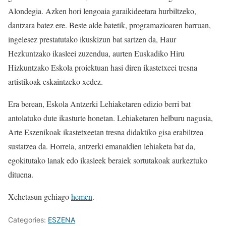
Alondegia. Azken hori lengoaia garaikideetara hurbiltzeko,
dantzara batez ere. Beste alde batetik, programazioaren barruan,
ingelesez prestatutako ikuskizun bat sartzen da, Haur
Hezkuntzako ikasleei zuzendua, aurten Euskadiko Hiru
Hizkuntzako Eskola proiektuan hasi diren ikastetxeei tresna
artistikoak eskaintzeko xedez.
Era berean, Eskola Antzerki Lehiaketaren edizio berri bat
antolatuko dute ikasturte honetan. Lehiaketaren helburu nagusia,
Arte Eszenikoak ikastetxeetan tresna didaktiko gisa erabiltzea
sustatzea da. Horrela, antzerki emanaldien lehiaketa bat da,
egokitutako lanak edo ikasleek beraiek sortutakoak aurkeztuko
dituena.
Xehetasun gehiago
hemen
.
Categories:
ESZENA