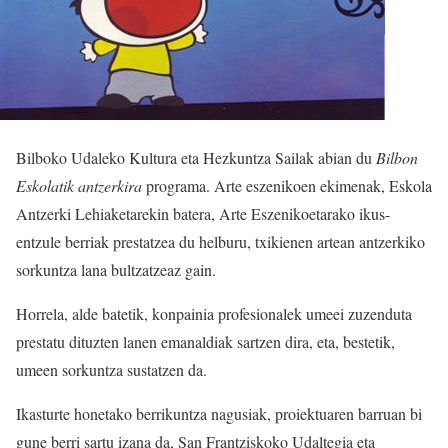
Bilboko Udaleko Kultura eta Hezkuntza Sailak abian du
Bilbon
Eskolatik antzerkira
programa. Arte eszenikoen ekimenak, Eskola
Antzerki Lehiaketarekin batera, Arte Eszenikoetarako ikus-
entzule berriak prestatzea du helburu, txikienen artean antzerkiko
sorkuntza lana bultzatzeaz gain.
Horrela, alde batetik, konpainia profesionalek umeei zuzenduta
prestatu dituzten lanen emanaldiak sartzen dira, eta, bestetik,
umeen sorkuntza sustatzen da.
Ikasturte honetako berrikuntza nagusiak, proiektuaren barruan bi
gune berri sartu izana da, San Frantziskoko Udaltegia eta