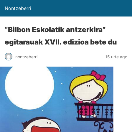
Nontzeberri
“Bilbon Eskolatik antzerkira”
egitarauak XVII. edizioa bete du
nontzeberri
15 urte ago