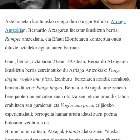
Aste honetan kontu asko izango dira ikusgai Bilboko
Arriaga
Antzokia
n. Bernardo Atxagaren literatur ikuskizun berria,
Ramper
antzezlana, eta Eñaut Elorrietaren kontzertua ondu
dituzte uztaileko egitarauaren barruan.
Gaur, berton, uztailaren 21ean, 19:30ean, Bernardo Atxagaren
ikuskizun berria estreinatuko du Arriaga Antzokiak:
Pange
lingua, voglio una pizza
. Izenburu bereziaren nondik norakoak
hemen dituzue:
Pange lingua
, Bernardo Atxagak ume zenean
bere jaioterrian entzuten zuen otoitza zen, elizan oraindik latina
erabiltzen zen garaietan; eta
Voglio una pizza,
erlijiozko
esperientziatik berrogeita hamar urtera idatzi zuen poema
bufoaren izenburua da.
Bi une horien artean, Atxagak
Etiopia
idatzi zuen, “euskal
literatura modernoaren historian jauzia eragin zuen liburua”.