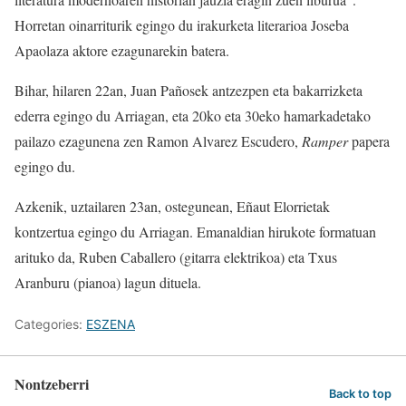
Horretan oinarriturik egingo du irakurketa literarioa Joseba
Apaolaza aktore ezagunarekin batera.
Bihar, hilaren 22an, Juan Pañosek antzezpen eta bakarrizketa
ederra egingo du Arriagan, eta 20ko eta 30eko hamarkadetako
pailazo ezagunena zen Ramon Alvarez Escudero,
Ramper
papera
egingo du.
Azkenik, uztailaren 23an, ostegunean, Eñaut Elorrietak
kontzertua egingo du Arriagan. Emanaldian hirukote formatuan
arituko da, Ruben Caballero (gitarra elektrikoa) eta Txus
Aranburu (pianoa) lagun dituela.
Categories:
ESZENA
Nontzeberri
Back to top