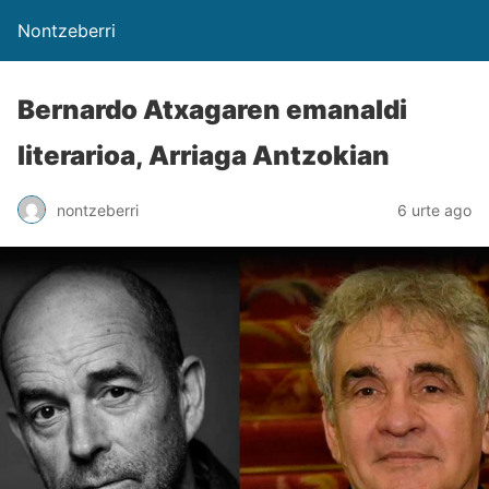
Nontzeberri
Bernardo Atxagaren emanaldi
literarioa, Arriaga Antzokian
nontzeberri
6 urte ago