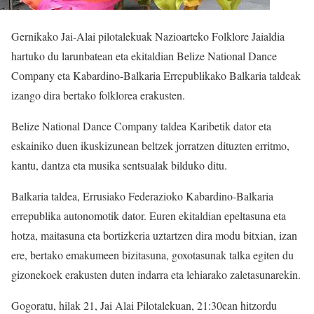
Gernikako Jai-Alai pilotalekuak Nazioarteko Folklore Jaialdia
hartuko du larunbatean eta ekitaldian Belize National Dance
Company eta Kabardino-Balkaria Errepublikako Balkaria taldeak
izango dira bertako folklorea erakusten.
Belize National Dance Company taldea Karibetik dator eta
eskainiko duen ikuskizunean beltzek jorratzen dituzten erritmo,
kantu, dantza eta musika sentsualak bilduko ditu.
Balkaria taldea, Errusiako Federazioko Kabardino-Balkaria
errepublika autonomotik dator. Euren ekitaldian epeltasuna eta
hotza, maitasuna eta bortizkeria uztartzen dira modu bitxian, izan
ere, bertako emakumeen bizitasuna, goxotasunak talka egiten du
gizonekoek erakusten duten indarra eta lehiarako zaletasunarekin.
Gogoratu, hilak 21, Jai Alai Pilotalekuan, 21:30ean hitzordu