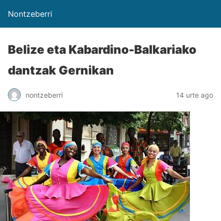
Nontzeberri
Belize eta Kabardino-Balkariako
dantzak Gernikan
nontzeberri
14 urte ago