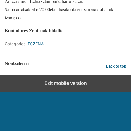
Antzerkiaren Lehiaketan parte hartu zuten.
Saioa arratsaldeko 20:00etan hasiko da eta sarrera dohainik
izango da.
Kontadores Zentroak bidalita
Categories:
ESZENA
Nontzeberri
Back to top
Exit mobile version