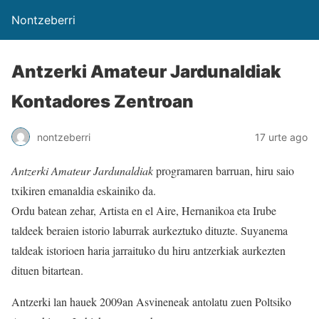
Nontzeberri
Antzerki Amateur Jardunaldiak
Kontadores Zentroan
nontzeberri
17 urte ago
Antzerki Amateur Jardunaldiak
programaren barruan, hiru saio
txikiren emanaldia eskainiko da.
Ordu batean zehar, Artista en el Aire, Hernanikoa eta Irube
taldeek beraien istorio laburrak aurkeztuko dituzte. Suyanema
taldeak istorioen haria jarraituko du hiru antzerkiak aurkezten
dituen bitartean.
Antzerki lan hauek 2009an Asvineneak antolatu zuen Poltsiko