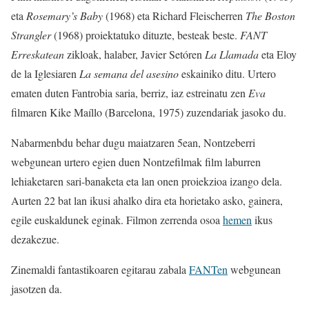
eta
Rosemary’s Baby
(1968) eta Richard Fleischerren
The Boston
Strangler
(1968) proiektatuko dituzte, besteak beste.
FANT
Erreskatean
zikloak, halaber, Javier Setóren
La Llamada
eta Eloy
de la Iglesiaren
La semana del asesino
eskainiko ditu. Urtero
ematen duten Fantrobia saria, berriz, iaz estreinatu zen
Eva
filmaren Kike Maíllo (Barcelona, 1975) zuzendariak jasoko du.
Nabarmenbdu behar dugu maiatzaren 5ean, Nontzeberri
webgunean urtero egien duen Nontzefilmak film laburren
lehiaketaren sari-banaketa eta lan onen proiekzioa izango dela.
Aurten 22 bat lan ikusi ahalko dira eta horietako asko, gainera,
egile euskaldunek eginak. Filmon zerrenda osoa
hemen
ikus
dezakezue.
Zinemaldi fantastikoaren egitarau zabala
FANTen
webgunean
jasotzen da.