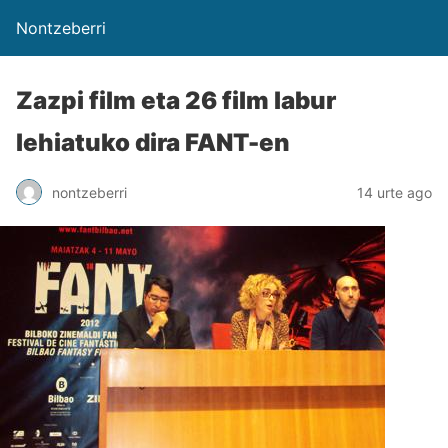
Nontzeberri
Zazpi film eta 26 film labur
lehiatuko dira FANT-en
nontzeberri
14 urte ago