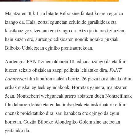
Maiatzaren 4tik 11ra bitarte Bilbo zine fantastikoaren egoitza
izango da. Hala, zortzi egunetan zeluloide garaikideaz eta
klasikoaz gozatzen aukera izango da. Atzo jakinarazi zituzten,
hain zuzen ere, aurtengo edizioaren nondik norako guztiak
Bilboko Udaletxean eginiko prentsaurrekoan.
Aurtengoa FANT zinemaldiaren 18. edizioa izango da eta film
luzeen sekzio ofizialean zazpi pelikula lehiatuko dira.
FANT
Laburrean
film laburren atalean berriz, 26 pieza ikusi ahalko dira,
erdiak euskal egileek egindakoak. Horretaz gainera, maiatzaren
5ean, Nontzeberri webguneak urtero abiatzen duen Nontzefilmak
film laburren lehiaketaren lan irabazleak eta inskribaturiko film
onenak proiektatuko dira; sari banaketa ere egingo da egun
horretan. Guztia Bilboko Alondegiko Golem zine aretoetan
gertatuko da.