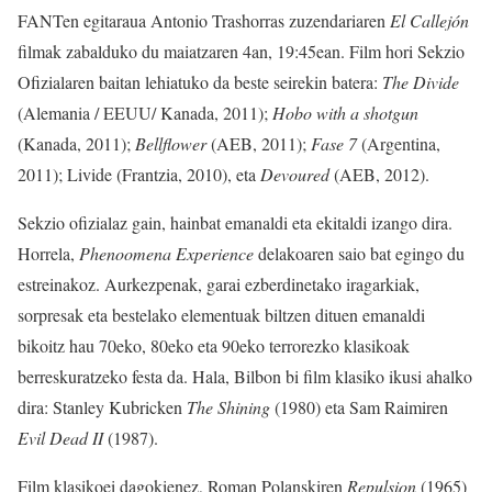
FANTen egitaraua Antonio Trashorras zuzendariaren
El Callejón
filmak zabalduko du maiatzaren 4an, 19:45ean. Film hori Sekzio
Ofizialaren baitan lehiatuko da beste seirekin batera:
The Divide
(Alemania / EEUU/ Kanada, 2011);
Hobo with a shotgun
(Kanada, 2011);
Bellflower
(AEB, 2011);
Fase 7
(Argentina,
2011); Livide (Frantzia, 2010), eta
Devoured
(AEB, 2012).
Sekzio ofizialaz gain, hainbat emanaldi eta ekitaldi izango dira.
Horrela,
Phenoomena Experience
delakoaren saio bat egingo du
estreinakoz. Aurkezpenak, garai ezberdinetako iragarkiak,
sorpresak eta bestelako elementuak biltzen dituen emanaldi
bikoitz hau 70eko, 80eko eta 90eko terrorezko klasikoak
berreskuratzeko festa da. Hala, Bilbon bi film klasiko ikusi ahalko
dira: Stanley Kubricken
The Shining
(1980) eta Sam Raimiren
Evil Dead II
(1987).
Film klasikoei dagokienez, Roman Polanskiren
Repulsion
(1965)