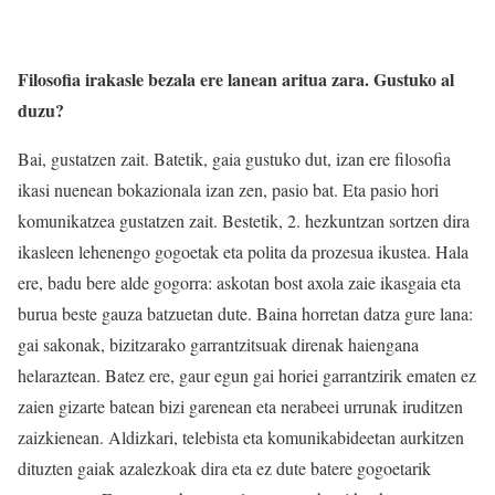
Filosofia irakasle bezala ere lanean aritua zara. Gustuko al
duzu?
Bai, gustatzen zait. Batetik, gaia gustuko dut, izan ere filosofia
ikasi nuenean bokazionala izan zen, pasio bat. Eta pasio hori
komunikatzea gustatzen zait. Bestetik, 2. hezkuntzan sortzen dira
ikasleen lehenengo gogoetak eta polita da prozesua ikustea. Hala
ere, badu bere alde gogorra: askotan bost axola zaie ikasgaia eta
burua beste gauza batzuetan dute. Baina horretan datza gure lana:
gai sakonak, bizitzarako garrantzitsuak direnak haiengana
helaraztean. Batez ere, gaur egun gai horiei garrantzirik ematen ez
zaien gizarte batean bizi garenean eta nerabeei urrunak iruditzen
zaizkienean. Aldizkari, telebista eta komunikabideetan aurkitzen
dituzten gaiak azalezkoak dira eta ez dute batere gogoetarik