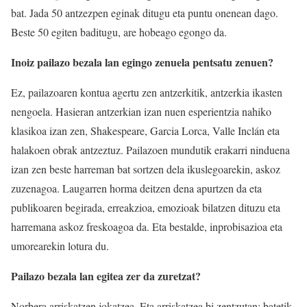
bat. Jada 50 antzezpen eginak ditugu eta puntu onenean dago.
Beste 50 egiten baditugu, are hobeago egongo da.
Inoiz pailazo bezala lan egingo zenuela pentsatu zenuen?
Ez, pailazoaren kontua agertu zen antzerkitik, antzerkia ikasten
nengoela. Hasieran antzerkian izan nuen esperientzia nahiko
klasikoa izan zen, Shakespeare, Garcia Lorca, Valle Inclán eta
halakoen obrak antzeztuz. Pailazoen mundutik erakarri ninduena
izan zen beste harreman bat sortzen dela ikuslegoarekin, askoz
zuzenagoa. Laugarren horma deitzen dena apurtzen da eta
publikoaren begirada, erreakzioa, emozioak bilatzen dituzu eta
harremana askoz freskoagoa da. Eta bestalde, inprobisazioa eta
umorearekin lotura du.
Pailazo bezala lan egitea zer da zuretzat?
Norbera arriskatzen jokatzea. Eta arriskatzea bi zentzutan: batetik