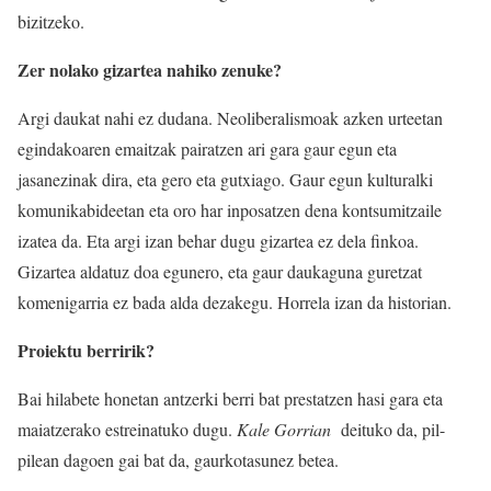
bizitzeko.
Zer nolako gizartea nahiko zenuke?
Argi daukat nahi ez dudana. Neoliberalismoak azken urteetan
egindakoaren emaitzak pairatzen ari gara gaur egun eta
jasanezinak dira, eta gero eta gutxiago. Gaur egun kulturalki
komunikabideetan eta oro har inposatzen dena kontsumitzaile
izatea da. Eta argi izan behar dugu gizartea ez dela finkoa.
Gizartea aldatuz doa egunero, eta gaur daukaguna guretzat
komenigarria ez bada alda dezakegu. Horrela izan da historian.
Proiektu berririk?
Bai hilabete honetan antzerki berri bat prestatzen hasi gara eta
maiatzerako estreinatuko dugu.
Kale Gorrian
deituko da, pil-
pilean dagoen gai bat da, gaurkotasunez betea.