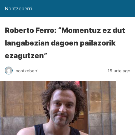
Nontzeberri
Roberto Ferro: “Momentuz ez dut
langabezian dagoen pailazorik
ezagutzen”
nontzeberri
15 urte ago