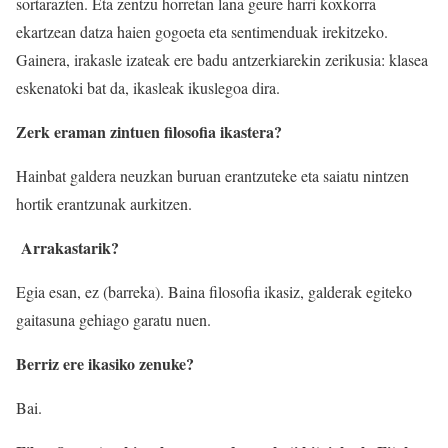
sortarazten. Eta zentzu horretan lana geure harri koxkorra
ekartzean datza haien gogoeta eta sentimenduak irekitzeko.
Gainera, irakasle izateak ere badu antzerkiarekin zerikusia: klasea
eskenatoki bat da, ikasleak ikuslegoa dira.
Zerk eraman zintuen filosofia ikastera?
Hainbat galdera neuzkan buruan erantzuteke eta saiatu nintzen
hortik erantzunak aurkitzen.
Arrakastarik?
Egia esan, ez (barreka). Baina filosofia ikasiz, galderak egiteko
gaitasuna gehiago garatu nuen.
Berriz ere ikasiko zenuke?
Bai.