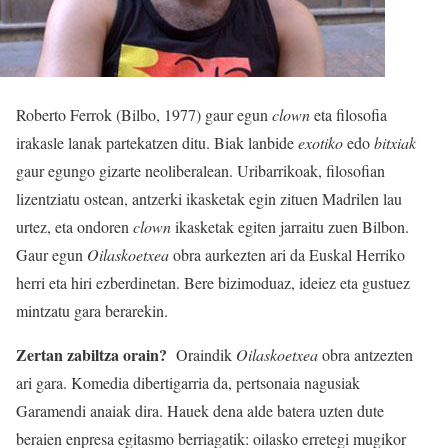
Roberto Ferrok (Bilbo, 1977) gaur egun
clown
eta filosofia
irakasle lanak partekatzen ditu. Biak lanbide
exotiko
edo
bitxiak
gaur egungo gizarte neoliberalean. Uribarrikoak, filosofian
lizentziatu ostean, antzerki ikasketak egin zituen Madrilen lau
urtez, eta ondoren
clown
ikasketak egiten jarraitu zuen Bilbon.
Gaur egun
Oilaskoetxea
obra aurkezten ari da Euskal Herriko
herri eta hiri ezberdinetan. Bere bizimoduaz, ideiez eta gustuez
mintzatu gara berarekin.
Zertan zabiltza orain?
Oraindik
Oilaskoetxea
obra antzezten
ari gara. Komedia dibertigarria da, pertsonaia nagusiak
Garamendi anaiak dira. Hauek dena alde batera uzten dute
beraien enpresa egitasmo berriagatik: oilasko erretegi mugikor