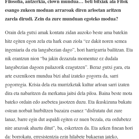
Filosofia, antzerkia, clown mundua… beti bitxiak ala Fitok
esango zukeen moduan arraroak diren arloetan aritzen
zarela dirudi. Zein da zure munduan egoteko modua?
Orain dela gutxi amak kontatu zidan auzoko beste ama batekin
hitz egiten egon zela eta hark esan ziola “ez dakit noren semea
ingeniaria da eta langabezian dago”, hori harrigarria bailitzan. Eta
nik erantzun nion “ba jakin dezazula momentuz ez dudala
langabezian dagoen pailazorik ezagutzen”. Beraz gutxi gara, eta
arte eszenikoen mundua bizi ahal izateko gogorra da, sarri
gogorregia. Krisia dela eta murrizketak kultur arloan sarri izaten
dira eta nabaritzen da merkatua jaitsi dela piloa. Baina beste mota
bateko ordain edo asebetea jasotzen duzu. Eta ikuskizuna bukatu
ostean norbait hurbiltzen bazaizu esanez “disfrutatu dut zure
lanaz, barre egin dut aspaldi egiten ez nuen bezala, eta ordubetez
nire arazoak ahaztu ditut”, ba, eskertzen da. Eta azken finean hori
da: borrokatu, erresistentzia egin hilabete bukaeran jateko,