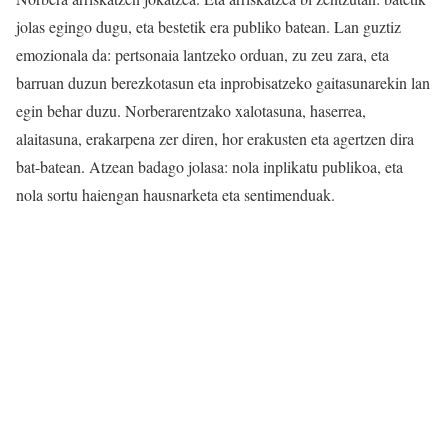
jolas egingo dugu, eta bestetik era publiko batean. Lan guztiz
emozionala da: pertsonaia lantzeko orduan, zu zeu zara, eta
barruan duzun berezkotasun eta inprobisatzeko gaitasunarekin lan
egin behar duzu. Norberarentzako xalotasuna, haserrea,
alaitasuna, erakarpena zer diren, hor erakusten eta agertzen dira
bat-batean. Atzean badago jolasa: nola inplikatu publikoa, eta
nola sortu haiengan hausnarketa eta sentimenduak.