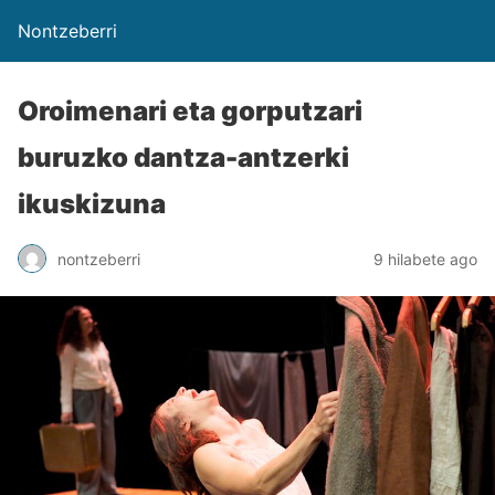
Nontzeberri
Oroimenari eta gorputzari
buruzko dantza-antzerki
ikuskizuna
nontzeberri
9 hilabete ago