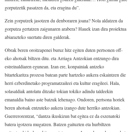
gorputzetik pasatzen da, eta eragina du”.
Zein gorputzek jasotzen du denboraren joana? Nola aldatzen da
gorputza gertatzen zaigunaren arabera? Hauek izan dira proiektua
abiarazteko suertatu diren galderak.
Obrak beren oroitzapenei buruz hitz egiten duten pertsonen off-
eko ahotsak biltzen ditu. eta Arriaga Antzokian entzungo dira
estreinaldiaren egunean. Izan ere, konpainiak antzeko
bitartekaritza prozesu batean parte hartzeko aukera eskaintzen die
herri ezberdinetako programatzaileei eta kultur eragileei. Hala,
solasaldiak antolatu ditzake tokian tokiko adindu taldeekin
emanaldia baino aste batzuk lehenago. Ondoren, pertsona horiek
beren ahotsak entzuteko aukera izango dute herriko antzokian.
Guerrerorentzat, “dantza ikuskizun bat egitea ez da eszenatoki
batera igotzera mugatzen. Batzen gaituzten eta hurbiltzen