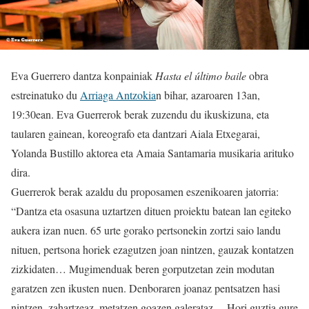
Eva Guerrero dantza konpainiak
Hasta el último baile
obra
estreinatuko du
Arriaga Antzokia
n bihar, azaroaren 13an,
19:30ean. Eva Guerrerok berak zuzendu du ikuskizuna, eta
taularen gainean, koreografo eta dantzari Aiala Etxegarai,
Yolanda Bustillo aktorea eta Amaia Santamaria musikaria arituko
dira.
Guerrerok berak azaldu du proposamen eszenikoaren jatorria:
“Dantza eta osasuna uztartzen dituen proiektu batean lan egiteko
aukera izan nuen. 65 urte gorako pertsonekin zortzi saio landu
nituen, pertsona horiek ezagutzen joan nintzen, gauzak kontatzen
zizkidaten… Mugimenduak beren gorputzetan zein modutan
garatzen zen ikusten nuen. Denboraren joanaz pentsatzen hasi
nintzen, zahartzeaz, metatzen goazen galerataz… Hori guztia gure