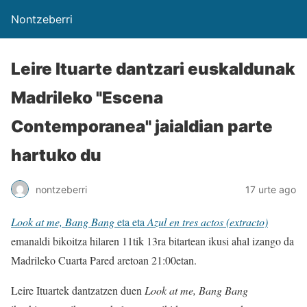
Nontzeberri
Leire Ituarte dantzari euskaldunak
Madrileko "Escena
Contemporanea" jaialdian parte
hartuko du
nontzeberri
17 urte ago
Look at me, Bang Bang
eta eta
Azul en tres actos (extracto)
emanaldi bikoitza hilaren 11tik 13ra bitartean ikusi ahal izango da
Madrileko Cuarta Pared aretoan 21:00etan.
Leire Ituartek dantzatzen duen
Look at me, Bang Bang