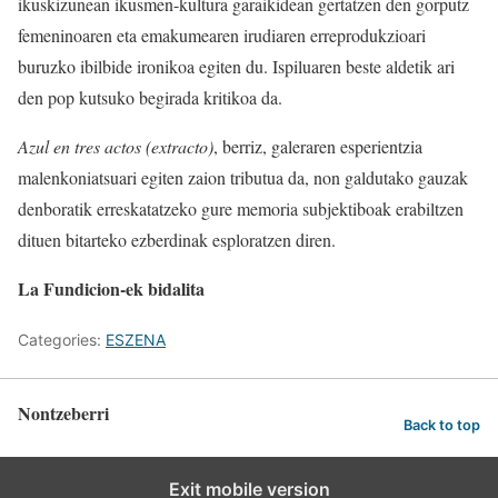
ikuskizunean ikusmen-kultura garaikidean gertatzen den gorputz
femeninoaren eta emakumearen irudiaren erreprodukzioari
buruzko ibilbide ironikoa egiten du. Ispiluaren beste aldetik ari
den pop kutsuko begirada kritikoa da.
Azul en tres actos (extracto)
, berriz, galeraren esperientzia
malenkoniatsuari egiten zaion tributua da, non galdutako gauzak
denboratik erreskatatzeko gure memoria subjektiboak erabiltzen
dituen bitarteko ezberdinak esploratzen diren.
La Fundicion-ek bidalita
Categories:
ESZENA
Nontzeberri
Back to top
Exit mobile version