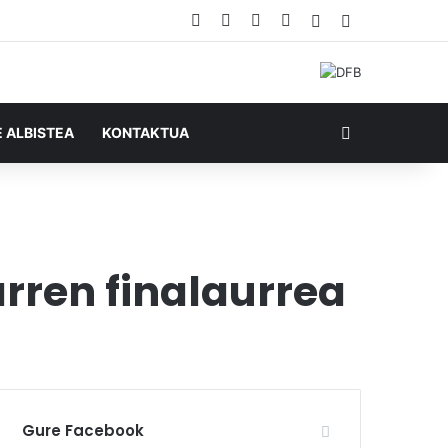
Facebook
X
YouTube
RSS
Ausazko artikul
Sidebar
Bilatu honela
E ALBISTEA
KONTAKTUA
arren finalaurrea
Gure Facebook