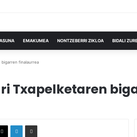
TASUNA
EMAKUMEA
NONTZEBERRI ZIKLOA
BIDALI ZUR
 bigarren finalaurrea
ari Txapelketaren big
X
LinkedIn
Partekatu e-posta bidez