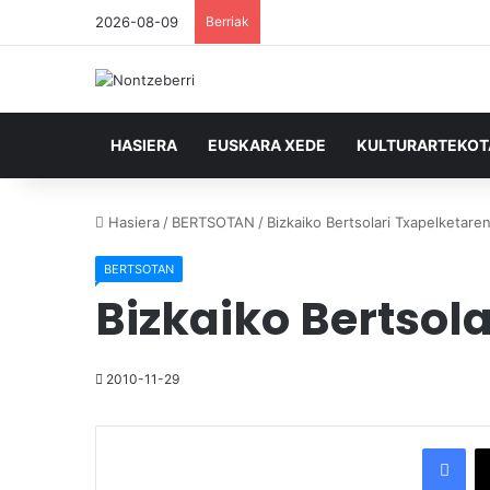
2026-08-09
Berriak
HASIERA
EUSKARA XEDE
KULTURARTEKO
Hasiera
/
BERTSOTAN
/
Bizkaiko Bertsolari Txapelketaren
BERTSOTAN
Bizkaiko Bertsol
2010-11-29
Facebook