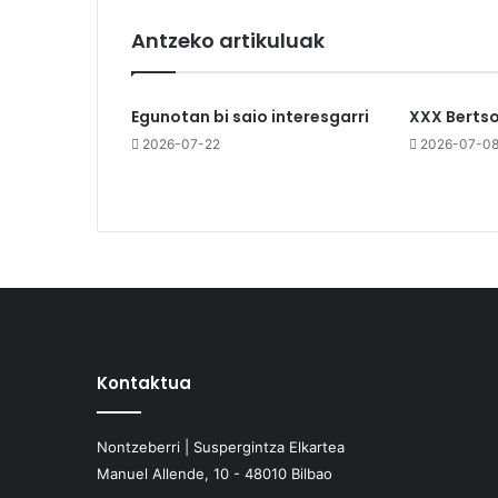
Antzeko artikuluak
Egunotan bi saio interesgarri
XXX Berts
2026-07-22
2026-07-0
Kontaktua
Nontzeberri | Suspergintza Elkartea
Manuel Allende, 10 - 48010 Bilbao