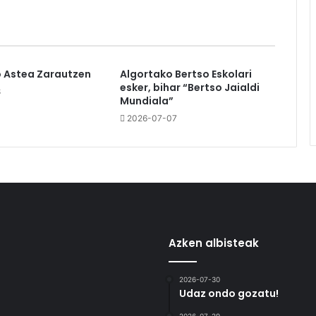
o Astea Zarautzen
Algortako Bertso Eskolari
esker, bihar “Bertso Jaialdi
8
Mundiala”
2026-07-07
Azken albisteak
2026-07-30
Udaz ondo gozatu!