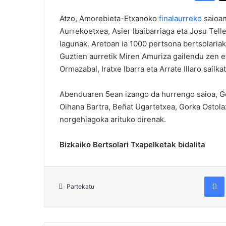
Atzo, Amorebieta-Etxanoko
finalaurreko
saioan
Aurrekoetxea, Asier Ibaibarriaga eta Josu Teller
lagunak. Aretoan ia 1000 pertsona bertsolariak 
Guztien aurretik Miren Amuriza gailendu zen et
Ormazabal, Iratxe Ibarra eta Arrate Illaro sailka
Abenduaren 5ean izango da hurrengo saioa, Ger
Oihana Bartra, Beñat Ugartetxea, Gorka Ostolaz
norgehiagoka arituko direnak.
Bizkaiko Bertsolari Txapelketak bidalita
Fac
Partekatu