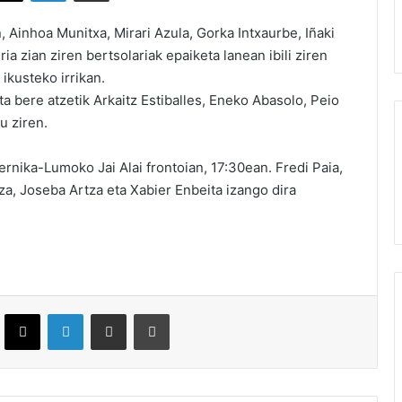
, Ainhoa Munitxa, Mirari Azula, Gorka Intxaurbe, Iñaki
ia zian ziren bertsolariak epaiketa lanean ibili ziren
ikusteko irrikan.
a bere atzetik Arkaitz Estiballes, Eneko Abasolo, Peio
tu ziren.
nika-Lumoko Jai Alai frontoian, 17:30ean. Fredi Paia,
a, Joseba Artza eta Xabier Enbeita izango dira
ebook
X
LinkedIn
Partekatu e-posta bidez
Inprimatu