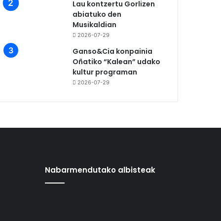
Lau kontzertu Gorlizen
abiatuko den
Musikaldian
2026-07-29
Ganso&Cia konpainia
Oñatiko “Kalean” udako
kultur programan
2026-07-29
Nabarmendutako albisteak