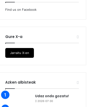
Find us on Facebook
Gure X-a
Jarraitu X-en
Azken albisteak
Udaz ondo gozatu!
2026-07-30