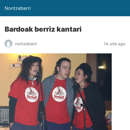
Nontzeberri
Bardoak berriz kantari
nontzeberri
14 urte ago