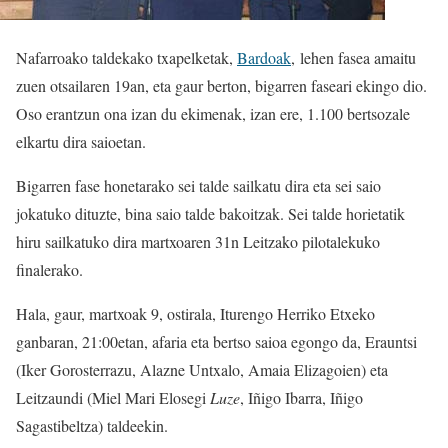
Nafarroako taldekako txapelketak,
Bardoak
, lehen fasea amaitu
zuen otsailaren 19an, eta gaur berton, bigarren faseari ekingo dio.
Oso erantzun ona izan du ekimenak, izan ere, 1.100 bertsozale
elkartu dira saioetan.
Bigarren fase honetarako sei talde sailkatu dira eta sei saio
jokatuko dituzte, bina saio talde bakoitzak. Sei talde horietatik
hiru sailkatuko dira martxoaren 31n Leitzako pilotalekuko
finalerako.
Hala, gaur, martxoak 9, ostirala, Iturengo Herriko Etxeko
ganbaran, 21:00etan, afaria eta bertso saioa egongo da, Erauntsi
(Iker Gorosterrazu, Alazne Untxalo, Amaia Elizagoien) eta
Leitzaundi (Miel Mari Elosegi
Luze
, Iñigo Ibarra, Iñigo
Sagastibeltza) taldeekin.