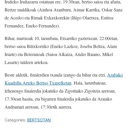
Iruñeko Iruñazarra ostatuan ere, 19:30ean, bertso saioa eta afaria,
Bertze maldikoak (Ainhoa Aranburu, Aimar Karrika, Oskar Sanz
de Acedo) eta Rimak Exkaxkorekin (Iñigo Olaetxea, Estitxu
Fernandez, Eneko Fernandez).
Bihar, martxoak 10, larunbata, Etxarriko gaztetxean, 22:00etan,
bertso saioa Bilixkorriko (Eneko Lazkoz, Joseba Beltza, Alain
Iriarte) eta Beteranoak (Saioa Alkaiza, Ander Baiano, Mikel
Lasarte) taldeen artekoa.
Beste aldetik, finalerdien txanda izango da bihar eta etzi,
Arabako
Kuadrilla Arteko Bertso Txapelketan
. Hala, larunbatean,
lehenengo finalerdia jokatuko da Zigoitiako Zigoitzia aretoan,
17:30ean hasita, eta bigarren finalerdia jokatuko da Araiako
Andramari aretoan, 17:30etik aurrera.
Categories:
BERTSOTAN