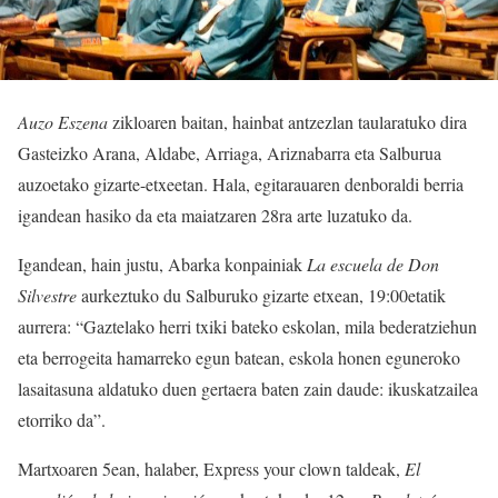
Auzo Eszena
zikloaren baitan, hainbat antzezlan taularatuko dira
Gasteizko Arana, Aldabe, Arriaga, Ariznabarra eta Salburua
auzoetako gizarte-etxeetan. Hala, egitarauaren denboraldi berria
igandean hasiko da eta maiatzaren 28ra arte luzatuko da.
Igandean, hain justu, Abarka konpainiak
La escuela de Don
Silvestre
aurkeztuko du Salburuko gizarte etxean, 19:00etatik
aurrera: “Gaztelako herri txiki bateko eskolan, mila bederatziehun
eta berrogeita hamarreko egun batean, eskola honen eguneroko
lasaitasuna aldatuko duen gertaera baten zain daude: ikuskatzailea
etorriko da”.
Martxoaren 5ean, halaber, Express your clown taldeak,
El