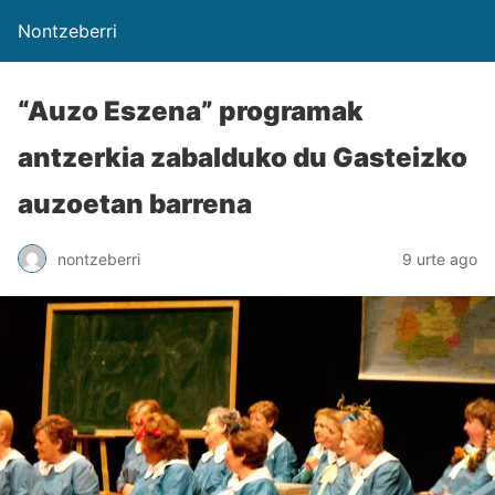
Nontzeberri
“Auzo Eszena” programak
antzerkia zabalduko du Gasteizko
auzoetan barrena
nontzeberri
9 urte ago