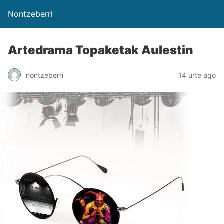
Nontzeberri
Artedrama Topaketak Aulestin
nontzeberri
14 urte ago