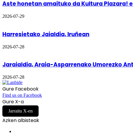
Aste honetan amaituko da Kultura Plazara! 
2026-07-29
Harresietako Jaialdia, Iruñean
2026-07-28
Jaraialdia, Araia-Asparrenako Umorezko Antz
2026-07-28
Gure Facebook
Find us on Facebook
Gure X-a
Jarraitu X-en
Azken albisteak