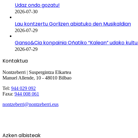
Udaz ondo gozatu!
2026-07-30
Lau kontzertu Gorlizen abiatuko den Musikaldian
2026-07-29
Ganso&Cia konpainia Oñatiko “Kalean” udako kult
2026-07-29
Kontaktua
Nontzeberri | Suspergintza Elkartea
Manuel Allende, 10 - 48010 Bilbao
Tel:
944 029 092
Faxa:
944 008 061
nontzeberri@nontzeberri.eus
Azken albisteak