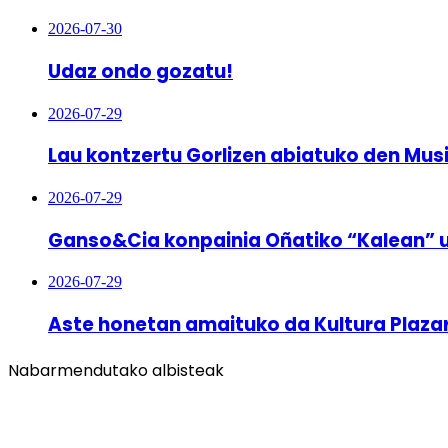
2026-07-30
Udaz ondo gozatu!
2026-07-29
Lau kontzertu Gorlizen abiatuko den Mus
2026-07-29
Ganso&Cia konpainia Oñatiko “Kalean” 
2026-07-29
Aste honetan amaituko da Kultura Plaza
Nabarmendutako albisteak