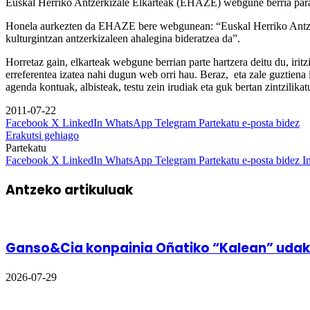
Euskal Herriko Antzerkizale Elkarteak (EHAZE) webgune berria para
Honela aurkezten da EHAZE bere webgunean: “Euskal Herriko Antzerki
kulturgintzan antzerkizaleen ahalegina bideratzea da”.
Horretaz gain, elkarteak webgune berrian parte hartzera deitu du, iri
erreferentea izatea nahi dugun web orri hau. Beraz, eta zale guztien
agenda kontuak, albisteak, testu zein irudiak eta guk bertan zintzilika
2011-07-22
Facebook
X
LinkedIn
WhatsApp
Telegram
Partekatu e-posta bidez
Erakutsi gehiago
Partekatu
Facebook
X
LinkedIn
WhatsApp
Telegram
Partekatu e-posta bidez
I
Antzeko artikuluak
Ganso&Cia konpainia Oñatiko “Kalean” udak
2026-07-29