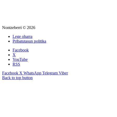
Nontzeberri © 2026
Lege oharra
Pribatutasun politika
Facebook
X
YouTube
RSS
Facebook
X
WhatsApp
Telegram
Viber
Back to top button