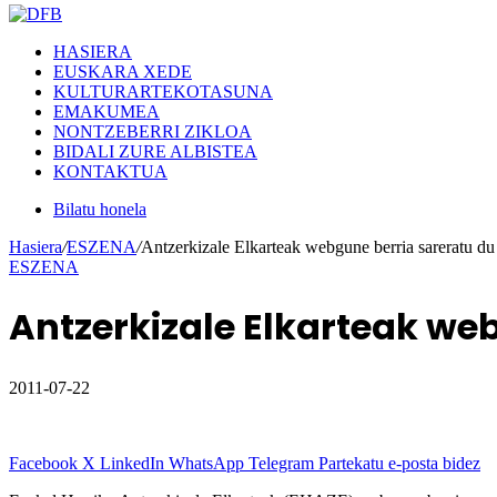
HASIERA
EUSKARA XEDE
KULTURARTEKOTASUNA
EMAKUMEA
NONTZEBERRI ZIKLOA
BIDALI ZURE ALBISTEA
KONTAKTUA
Bilatu honela
Hasiera
/
ESZENA
/
Antzerkizale Elkarteak webgune berria sareratu du
ESZENA
Antzerkizale Elkarteak we
2011-07-22
Facebook
X
LinkedIn
WhatsApp
Telegram
Partekatu e-posta bidez