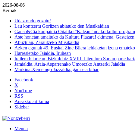
2026-08-06
Berriak
Udaz ondo gozatu!
Lau kontzertu Gorlizen abiatuko den Musikaldian
Ganso&Cia konpainia Oñatiko “Kalean” udako kultur progra
Aste honetan amaituko da Kultura Plazara! ekimena, Gasteizen
Abuztuan, Zarautzeko Musikaldia
Azken egunak 49. Euskal Zine Bilera lehiaketan izena emateko
Harresietako Jaialdia, Iruñean
Irailera bitartean, BizkaIdatz XVIII. Literatura Sarian parte har
Jaraialdia, Araia-Asparrenako Umorezko Antzerki Jaialdia
Markina-Xemeingo Jazzaldia, gaur eta bihar
Facebook
X
YouTube
RSS
Ausazko artikulua
Sidebar
Menua