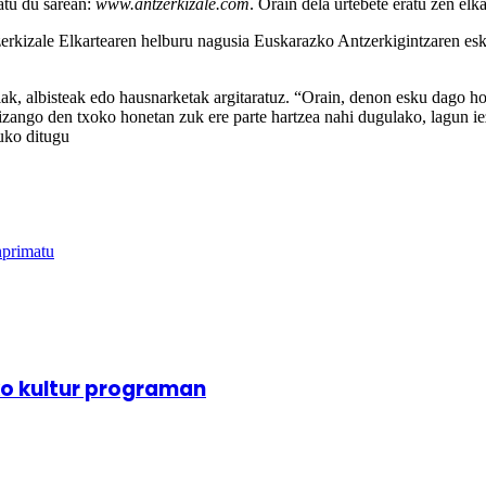
tu du sarean:
www.antzerkizale.com
. Orain dela urtebete eratu zen el
zale Elkartearen helburu nagusia Euskarazko Antzerkigintzaren eskaki
tziak, albisteak edo hausnarketak argitaratuz. “Orain, denon esku dago h
a izango den txoko honetan zuk ere parte hartzea nahi dugulako, lagun i
tuko ditugu
nprimatu
o kultur programan