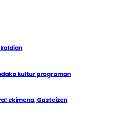
ikaldian
udako kultur programan
ra! ekimena, Gasteizen