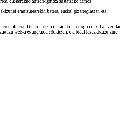
kartea, euskarazko antzerkigintza sustatzeko asmoz.
zunei erantzutearekin batera, euskal gizartegintzan eta
onen erabilera. Denon artean elikatu behar dugu euskal antzerkian
ezaguzu web-a eguneratua edukitzen, eta bidal iezazkiguzu zure