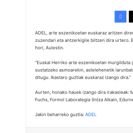
Facebook
ADEL, arte eszenikoetan euskaraz aritzen dire
zuzendari eta antzerkigile biltzen dira urtero. 
hori, Aulestin.
“Euskal Herriko arte eszenikoetan murgilduta 
sustatzeko asmoarekin, astelehenetik larunbater
ditugu. Ikastaro guztiak euskaraz izango dira.”
Aurten, honako hauek izango dira irakasleak: 
Fuchs, Formol Laborategia (Intza Alkain, Edurn
Jakin beharreko guztia:
ADEL