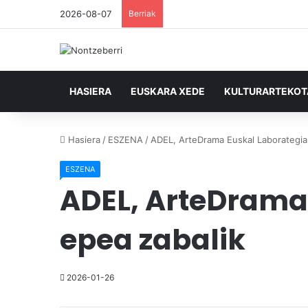
2026-08-07
Berriak
HASIERA
EUSKARA XEDE
KULTURARTEKO
Hasiera
/
ESZENA
/
ADEL, ArteDrama Euskal Laborategia
ESZENA
ADEL, ArteDrama
epea zabalik
2026-01-26