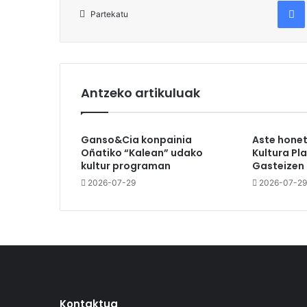
Fac
Partekatu
Antzeko artikuluak
Ganso&Cia konpainia
Aste hone
Oñatiko “Kalean” udako
Kultura Pl
kultur programan
Gasteizen
2026-07-29
2026-07-29
Kontaktua