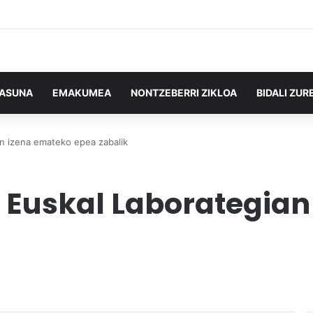
TASUNA
EMAKUMEA
NONTZEBERRI ZIKLOA
BIDALI ZUR
n izena emateko epea zabalik
 Euskal Laborategian