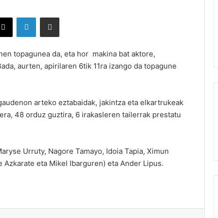
X
LinkedIn
Partekatu e-posta bidez
nen topagunea da, eta hor makina bat aktore,
Bada, aurten, apirilaren 6tik 11ra izango da topagune
gaudenon arteko eztabaidak, jakintza eta elkartrukeak
a, 48 orduz guztira, 6 irakasleren tailerrak prestatu
Maryse Urruty, Nagore Tamayo, Idoia Tapia, Ximun
e Azkarate eta Mikel Ibarguren) eta Ander Lipus.