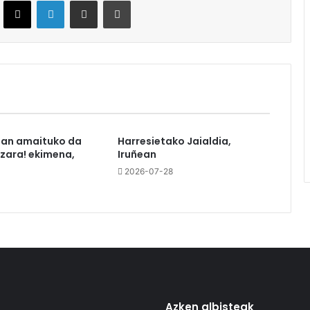
ebook
X
LinkedIn
Partekatu e-posta bidez
Inprimatu
tan amaituko da
Harresietako Jaialdia,
azara! ekimena,
Iruñean
2026-07-28
Azken albisteak