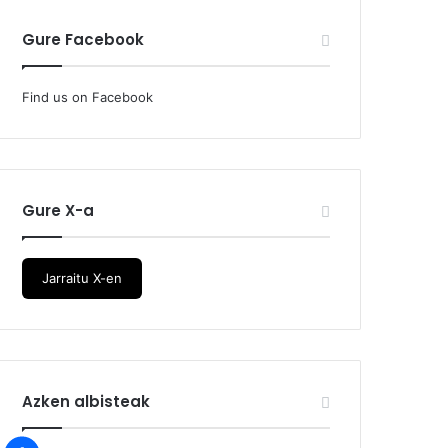
Gure Facebook
Find us on Facebook
Gure X-a
Jarraitu X-en
Azken albisteak