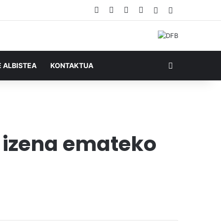
Facebook
X
YouTube
RSS
Ausazko artikul
Sidebar
Bilatu honela
E ALBISTEA
KONTAKTUA
 izena emateko