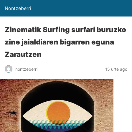
Nontzeberri
Zinematik Surfing surfari buruzko
zine jaialdiaren bigarren eguna
Zarautzen
nontzeberri
15 urte ago