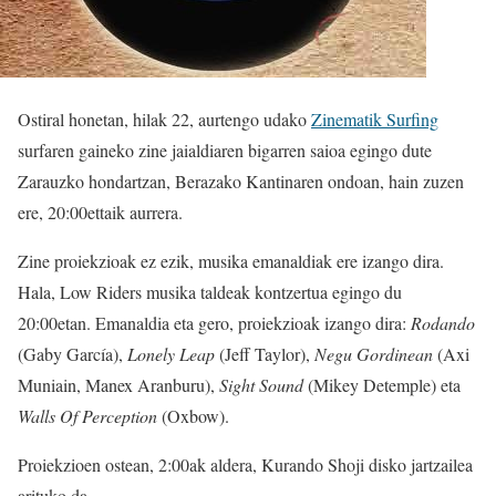
Ostiral honetan, hilak 22, aurtengo udako
Zinematik Surfing
surfaren gaineko zine jaialdiaren bigarren saioa egingo dute
Zarauzko hondartzan, Berazako Kantinaren ondoan, hain zuzen
ere, 20:00ettaik aurrera.
Zine proiekzioak ez ezik, musika emanaldiak ere izango dira.
Hala, Low Riders musika taldeak kontzertua egingo du
20:00etan. Emanaldia eta gero, proiekzioak izango dira:
Rodando
(Gaby García),
Lonely
Leap
(Jeff Taylor),
Negu
Gordinean
(Axi
Muniain, Manex Aranburu),
Sight
Sound
(Mikey Detemple) eta
Walls
Of
Perception
(Oxbow).
Proiekzioen ostean, 2:00ak aldera, Kurando Shoji disko jartzailea
arituko da.