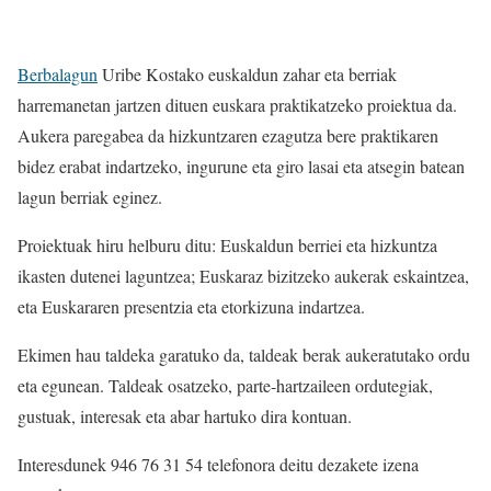
Berbalagun
Uribe Kostako euskaldun zahar eta berriak
harremanetan jartzen dituen euskara praktikatzeko proiektua da.
Aukera paregabea da hizkuntzaren ezagutza bere praktikaren
bidez erabat indartzeko, ingurune eta giro lasai eta atsegin batean
lagun berriak eginez.
Proiektuak hiru helburu ditu: Euskaldun berriei eta hizkuntza
ikasten dutenei laguntzea; Euskaraz bizitzeko aukerak eskaintzea,
eta Euskararen presentzia eta etorkizuna indartzea.
Ekimen hau taldeka garatuko da, taldeak berak aukeratutako ordu
eta egunean. Taldeak osatzeko, parte-hartzaileen ordutegiak,
gustuak, interesak eta abar hartuko dira kontuan.
Interesdunek 946 76 31 54 telefonora deitu dezakete izena