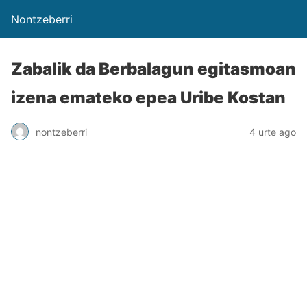
Nontzeberri
Zabalik da Berbalagun egitasmoan
izena emateko epea Uribe Kostan
nontzeberri
4 urte ago