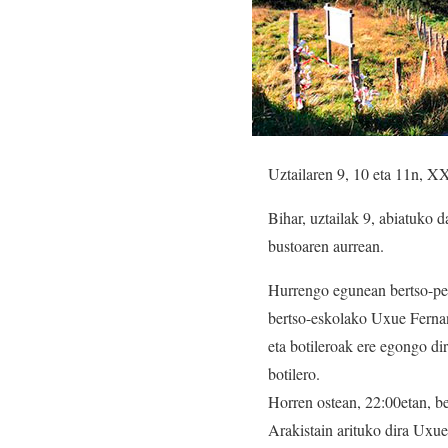
Uztailaren 9, 10 eta 11n, 
Bihar, uztailak 9, abiatuko 
bustoaren aurrean.
Hurrengo egunean bertso-pel
bertso-eskolako Uxue Fernan
eta botileroak ere egongo di
botilero.
Horren ostean, 22:00etan, b
Arakistain arituko dira Uxu