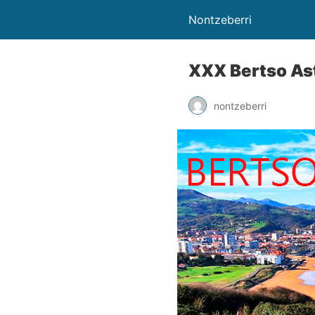
Nontzeberri
XXX Bertso As
nontzeberri