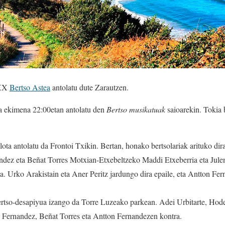
XXX
Bertso Astea
antolatu dute Zarautzen.
da ekimena 22:00etan antolatu den
Bertso musikatuak
saioarekin. Tokia 
ota antolatu da Frontoi Txikin. Bertan, honako bertsolariak arituko d
dez eta Beñat Torres Motxian-Etxebeltzeko Maddi Etxeberria eta Julen
ra. Urko Arakistain eta Aner Peritz jardungo dira epaile, eta Antton Fer
ertso-desapiyua izango da Torre Luzeako parkean. Adei Urbitarte, Hode
e Fernandez, Beñat Torres eta Antton Fernandezen kontra.