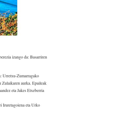
berezia izango da: Basarriren
ira: Urretxu-Zumarragako
 Zulaikaren aurka. Epaileak
nandez eta Jakes Etxeberria
i Iruretagoiena eta Urko