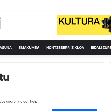
TASUNA
EMAKUMEA
NONTZEBERRI ZIKLOA
BIDALI ZUR
tu
haps searching can help.