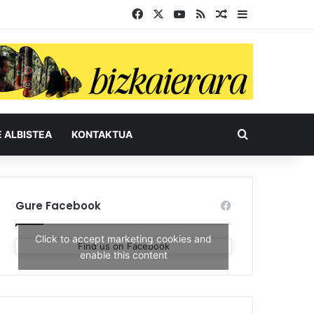
Facebook
X
YouTube
RSS
Ausazko artikul
Sidebar
Bilatu honel
E ALBISTEA
KONTAKTUA
Gure Facebook
Click to accept marketing cookies and
Find us on Facebook
enable this content