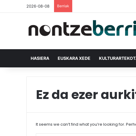
2026-08-08
Berriak
HASIERA
EUSKARA XEDE
KULTURARTEKO
Ez da ezer aurki
It seems we can’t find what you’re looking for. Per