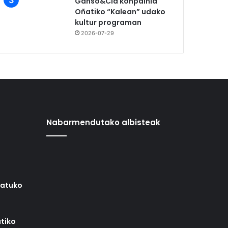
Ganso&Cia konpainia
Oñatiko “Kalean” udako
kultur programan
2026-07-29
Nabarmendutako albisteak
iatuko
tiko