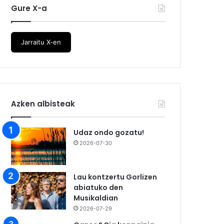
Gure X-a
Jarraitu X-en
Azken albisteak
Udaz ondo gozatu!
2026-07-30
Lau kontzertu Gorlizen
abiatuko den
Musikaldian
2026-07-29