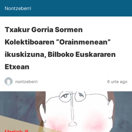
Nontzeberri
Txakur Gorria Sormen
Kolektiboaren “Orainmenean”
ikuskizuna, Bilboko Euskararen
Etxean
nontzeberri
6 urte ago