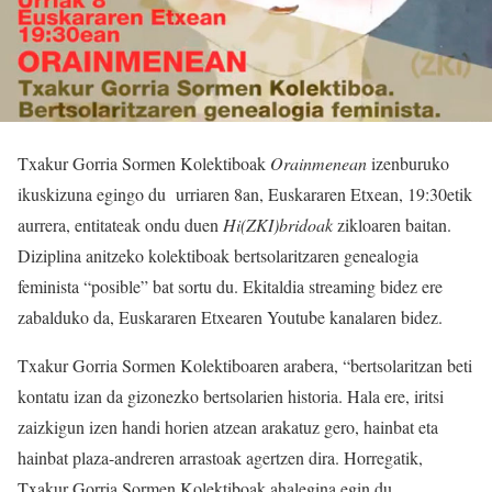
Txakur Gorria Sormen Kolektiboak
Orainmenean
izenburuko
ikuskizuna egingo du urriaren 8an, Euskararen Etxean, 19:30etik
aurrera, entitateak ondu duen
Hi(ZKI)bridoak
zikloaren baitan.
Diziplina anitzeko kolektiboak bertsolaritzaren genealogia
feminista “posible” bat sortu du. Ekitaldia streaming bidez ere
zabalduko da, Euskararen Etxearen Youtube kanalaren bidez.
Txakur Gorria Sormen Kolektiboaren arabera, “bertsolaritzan beti
kontatu izan da gizonezko bertsolarien historia. Hala ere, iritsi
zaizkigun izen handi horien atzean arakatuz gero, hainbat eta
hainbat plaza-andreren arrastoak agertzen dira. Horregatik,
Txakur Gorria Sormen Kolektiboak ahalegina egin du