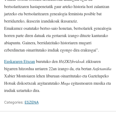
bertsolaritzaren hastapenetatik gaur arteko historia hori zalantzan
jartzeko eta bertsolaritzaren genealogia feminista posible bat
berridazteko, ikusezin izandakoak ikusaraziz.
Emakumez osatutako bertso-saio honetan, bertsolariek genealogia
horren parte diren datuak eta gertaerak izango dituzte kanturako
abiapuntu. Gainera, berridatzitako historiaren mugarri
ezberdinetan oinarritutako irudiak egongo dira erakusgai”.
Euskararen Etxean
burutuko den
Hi(ZKI)bridoak
zikloaren
bigarren hitzordua urriaren 22an izango da, eta bertan
Anfetamiña
Xabier Montoiaren lehen liburuan oinarritutako eta Gaztelupeko
Hotsak diskoetxeak argitaratutako
Muga
egitasmoaren musika eta
irudiak uztartuko dira.
Categories:
ESZENA