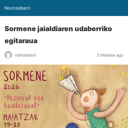
Nontzeberri
Sormene jaialdiaren udaberriko
egitaraua
nontzeberri
3 hilabete ago