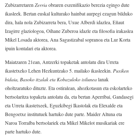
Zubizarretaren
Zerria
obraren eszenifikazio berezia egingo dute
ikasleek. Bertan euskal kulturako hainbat aurpegi ezagun bilduko
dira, hala nola Zubizarreta bera, Uxue Alberdi idazlea, Eñaut
Izagirre glaziologoa, Oihane Zuberoa idazle eta filosofia irakaslea
Mikel Losada aktorea, Ana Sagastizabal sopranoa eta Lur Korta
ipuin kontalari eta aktorea.
Maiatzaren 21ean, Antzerki topaketak antolatu dira Urreta
ikastetxeko Lehen Hezkuntzako 5. mailako ikasleekin.
Puxiken
bidaia, Basoko itzalak eta Kobazuloko isilunea
lanak
oholtzaratuko dituzte. Eta ostiralean, ahozkotasun eta eskolarteko
bertsolaritza topaketa antolatu da, eta bertan Aperribai, Gandasegi
eta Urreta ikastetxeek, Eguzkibegi Ikastolak eta Elexalde eta
Bengoetxe institutuek hartuko dute parte. Maider Altuna eta
Naroa Torralba bertsolariek eta Mikel Mikelot musikariak ere
parte hartuko dute.