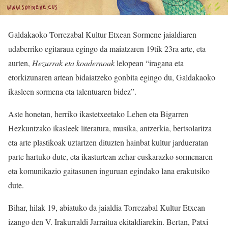
Galdakaoko Torrezabal Kultur Etxean Sormene jaialdiaren
udaberriko egitaraua egingo da maiatzaren 19tik 23ra arte, eta
aurten,
Hezurrak eta koadernoak
lelopean “iragana eta
etorkizunaren artean bidaiatzeko gonbita egingo du, Galdakaoko
ikasleen sormena eta talentuaren bidez”.
Aste honetan, herriko ikastetxeetako Lehen eta Bigarren
Hezkuntzako ikasleek literatura, musika, antzerkia, bertsolaritza
eta arte plastikoak uztartzen dituzten hainbat kultur jardueratan
parte hartuko dute, eta ikasturtean zehar euskarazko sormenaren
eta komunikazio gaitasunen inguruan egindako lana erakutsiko
dute.
Bihar, hilak 19, abiatuko da jaialdia Torrezabal Kultur Etxean
izango den V. Irakurraldi Jarraitua ekitaldiarekin. Bertan, Patxi