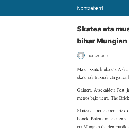
Nontzeberri
Skatea eta mus
bihar Mungian
nontzeberri
Malen skate kluba eta Azken 
skaterrak trukuak eta gauza 
Gainera, Atzekaldeta Fest! j
metros bajo tierra, The Bri
Skatea eta musikaren arteko 
honek. Batzuk musika entzuter
eta Mungian dauden musik a