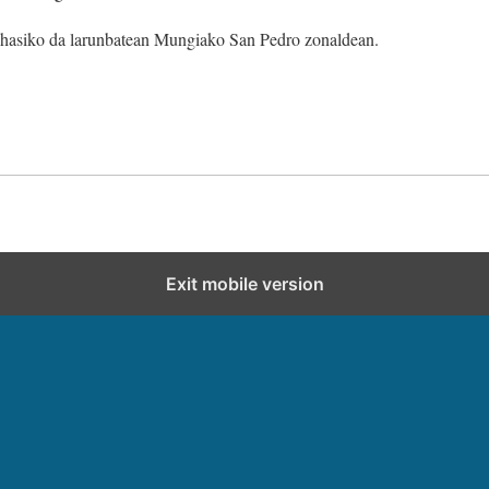
 hasiko da larunbatean Mungiako San Pedro zonaldean.
Exit mobile version