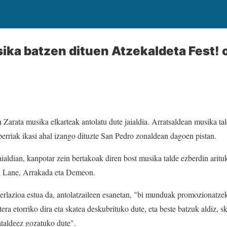
ika batzen dituen Atzekaldeta Fest! 
Zarata musika elkarteak antolatu dute jaialdia. Arratsaldean musika tal
berriak ikasi ahal izango dituzte San Pedro zonaldean dagoen pistan.
aialdian, kanpotar zein bertakoak diren bost musika talde ezberdin aritu
ck Lane, Arrakada eta Demeon.
erlazioa estua da, antolatzaileen esanetan, "bi munduak promozionatze
a etorriko dira eta skatea deskubrituko dute, eta beste batzuk aldiz, ska
taldeez gozatuko dute".