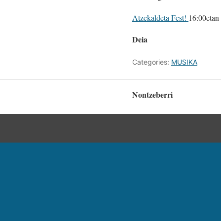
Atzekaldeta Fest!
16:00etan
Deia
Categories:
MUSIKA
Nontzeberri