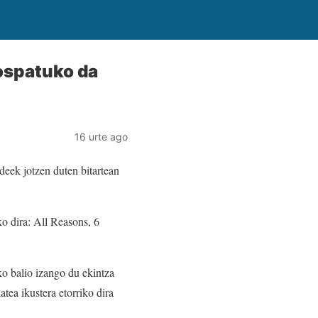
ospatuko da
16 urte ago
deek jotzen duten bitartean
ko dira: All Reasons, 6
ko balio izango du ekintza
tea ikustera etorriko dira