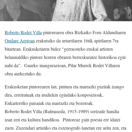
Roberto Rodet Villa
pintorearen obra Bizkaiko Foru Aldundiaren
Ondare Aretoan
erakutsiko da urtarrilaren 16tik apirilaren 7ra
bitartean. Erakusketaren bidez “gerraosteko euskal artisten
belaunaldiko pintore horren obraren berreskuratze historikoa egin
nahi da”. Gaurko inaugurazioan, Pilar Murrek Rodet Villaren
obra aurkeztuko du.
Erakusketan pintorearen lan, pintura eta marrazki guztiak izango
dira, erretratuak eta irudiekin egindako konposizioak,
Enkarterriko paisaiak eta marrazki eta bozetoak.
Roberto Rodet Villa (Balmaseda, 1915-1989) sortzaile handia
izan zen eta kultura handikoa. Pintoreaz gain poesia ere idatzi
zuen. Zuzendari artistiko eta eszenografo lanetan ere aritu zen, eta