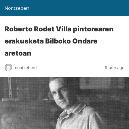
Nontzeberri
Roberto Rodet Villa pintorearen
erakusketa Bilboko Ondare
aretoan
nontzeberri
9 urte ago