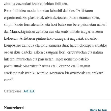
zinema zuzendari izateko lehian ibili zen.
Bere ibilbidea modu honetan laburbil daiteke: “Artistaren
esperimentazio plastikoak abstrakzioaren bidera eraman zuen,
sinplifikazio formalerantz, eta hori batez ere bere paisaietan nabari
da. Marrazkigintzan zehatza zen eta sentsibilitate izugarria zuen
kolorean. Artistaren pinturetako ezaugarri nagusiak aldamio-
konposizio zaindua eta tonu samurra dira; haren ekoizpen artistiko
osoan ikus daiteke azken ezaugarri hori, erretratuetan eta natura
hiletan, muraletan eta paisaietan. Inpresionismo osteko
postulatuak oinarritzat hartuta eta Cézanne eta Gauguin
erreferenteak izanik, Aurelio Artetaren klasizismoak ere erakarri
zuen”.
Categories:
ARTEA
Nontzeberri
Back to top