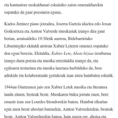
eta kantautore euskaldunari eskainiko zaion omenaldiarekin
ospatuko da gaur poesiaren eguna.
Karlos Jiminez piano jotzailea, Joserra Gartzia idazlea edo Joxan
Goikoetxea eta Antton Valverde musikariak izango dira gaur
bertan, arratsaldeko 19:30etik aurrera, Bidebarrietako
Liburutegiko ekitaldi aretoan Xabier Leteren omenez ospatuko
den egun berezia.
Ekitaldia,
Xabier Lete, Ahots bizian
izenburua
izango duen poesia eta musika errezitaldia izango da, eta
egilearen testuetara eta musika lanetara hurbilduko da, bere
adiskide eta kolaboratzaile gertukoak izan ziren hainbaten eskutik.
1944an Oiartzunen jaio zen Xabier Letek musika eta literatura
landu zituen, besteak beste. Musikaren bidea jorratu zuen, bere
emazte izan zen Lourdes Iriondorekin batera. Hainbat elkarlan
egin zuen beste abeslari batzuekin, Antton Valverderekin, besteak
beste. Antton Valverderekin batera, hain zuzen ere, ahotsa eta