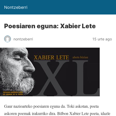
Nontzeberri
Poesiaren eguna: Xabier Lete
nontzeberri
15 urte ago
Gaur nazioarteko poesiaren eguna da. Toki askotan, poeta
askoren poemak irakurriko dira. Bilbon Xabier Lete poeta, idazle