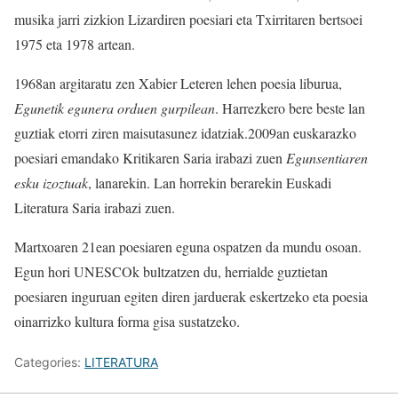
musika jarri zizkion Lizardiren poesiari eta Txirritaren bertsoei
1975 eta 1978 artean.
1968an argitaratu zen Xabier Leteren lehen poesia liburua,
Egunetik egunera orduen gurpilean
.
Harrezkero bere beste lan
guztiak etorri ziren maisutasunez idatziak.
2009an euskarazko
poesiari emandako Kritikaren Saria irabazi zuen
Egunsentiaren
esku izoztuak
, lanarekin. Lan horrekin berarekin Euskadi
Literatura Saria irabazi zuen.
Martxoaren 21ean poesiaren eguna ospatzen da mundu osoan.
Egun hori UNESCOk bultzatzen du, herrialde guztietan
poesiaren inguruan egiten diren jarduerak eskertzeko eta poesia
oinarrizko kultura forma gisa sustatzeko.
Categories:
LITERATURA