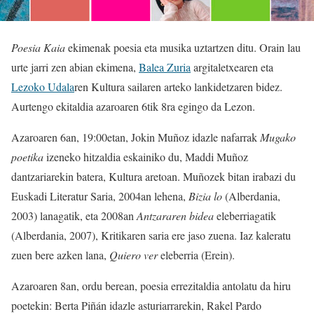
Poesia Kaia
ekimenak poesia eta musika uztartzen ditu. Orain lau
urte jarri zen abian ekimena,
Balea Zuria
argitaletxearen eta
Lezoko Udala
ren Kultura sailaren arteko lankidetzaren bidez.
Aurtengo ekitaldia azaroaren 6tik 8ra egingo da Lezon.
Azaroaren 6an, 19:00etan, Jokin Muñoz idazle nafarrak
Mugako
poetika
izeneko hitzaldia eskainiko du, Maddi Muñoz
dantzariarekin batera, Kultura aretoan. Muñozek bitan irabazi du
Euskadi Literatur Saria, 2004an lehena,
Bizia lo
(Alberdania,
2003) lanagatik, eta 2008an
Antzararen bidea
eleberriagatik
(Alberdania, 2007), Kritikaren saria ere jaso zuena. Iaz kaleratu
zuen bere azken lana,
Quiero ver
eleberria (Erein).
Azaroaren 8an, ordu berean, poesia errezitaldia antolatu da hiru
poetekin: Berta Piñán idazle asturiarrarekin, Rakel Pardo