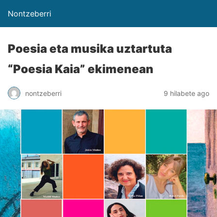
Nontzeberri
Poesia eta musika uztartuta
“Poesia Kaia” ekimenean
nontzeberri
9 hilabete ago