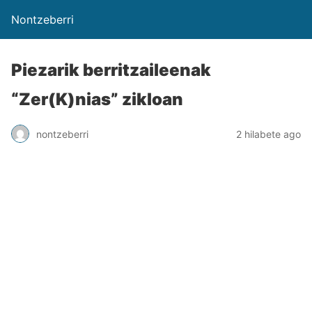
Nontzeberri
Piezarik berritzaileenak
“Zer(K)nias” zikloan
nontzeberri
2 hilabete ago