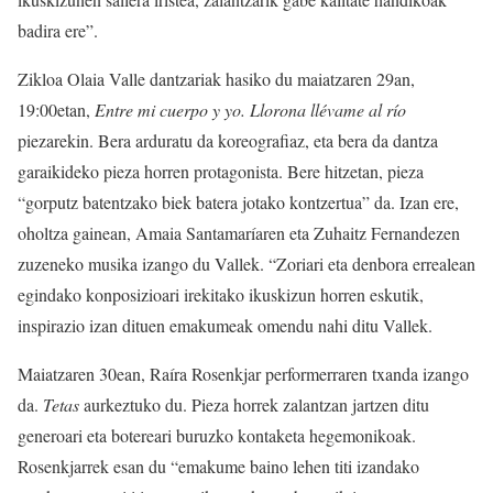
badira ere”.
Zikloa Olaia Valle dantzariak hasiko du maiatzaren 29an,
19:00etan,
Entre mi cuerpo y yo. Llorona llévame al río
piezarekin. Bera arduratu da koreografiaz, eta bera da dantza
garaikideko pieza horren protagonista. Bere hitzetan, pieza
“gorputz batentzako biek batera jotako kontzertua” da. Izan ere,
oholtza gainean, Amaia Santamaríaren eta Zuhaitz Fernandezen
zuzeneko musika izango du Vallek. “Zoriari eta denbora errealean
egindako konposizioari irekitako ikuskizun horren eskutik,
inspirazio izan dituen emakumeak omendu nahi ditu Vallek.
Maiatzaren 30ean, Raíra Rosenkjar performerraren txanda izango
da.
Tetas
aurkeztuko du. Pieza horrek zalantzan jartzen ditu
generoari eta botereari buruzko kontaketa hegemonikoak.
Rosenkjarrek esan du “emakume baino lehen titi izandako