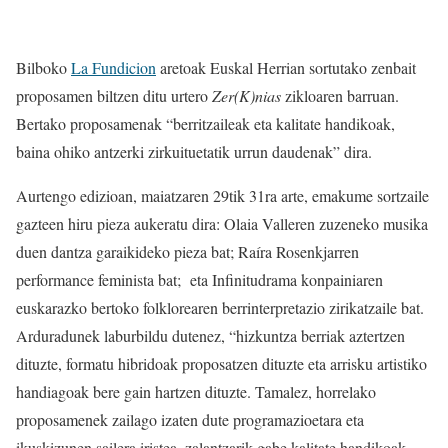
Bilboko
La Fundicion
aretoak Euskal Herrian sortutako zenbait
proposamen biltzen ditu urtero
Zer(K)nias
zikloaren barruan.
Bertako proposamenak “berritzaileak eta kalitate handikoak,
baina ohiko antzerki zirkuituetatik urrun daudenak” dira.
Aurtengo edizioan, maiatzaren 29tik 31ra arte, emakume sortzaile
gazteen hiru pieza aukeratu dira: Olaia Valleren zuzeneko musika
duen dantza garaikideko pieza bat; Raíra Rosenkjarren
performance feminista bat; eta Infinitudrama konpainiaren
euskarazko bertoko folklorearen berrinterpretazio zirikatzaile bat.
Arduradunek laburbildu dutenez, “hizkuntza berriak aztertzen
dituzte, formatu hibridoak proposatzen dituzte eta arrisku artistiko
handiagoak bere gain hartzen dituzte. Tamalez, horrelako
proposamenek zailago izaten dute programazioetara eta
ikuskizunen sailera iristea, zalantzarik gabe kalitate handikoak