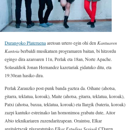
Durangoko Plateruena
aretoan urtero egin ohi den
Kantuaren
Kantoia
berbaldi musikatuen programaren baitan, bi hitzordu
egingo dira azaroaren 11n, Perlak eta 18an, Norte Apache.
Solasaldiok Jonan Hernandez kazetariak gidatuko ditu, eta
19:30ean hasiko dira.
Perlak Zarauzko post-punk banda gaztea da. Oihane (ahotsa,
gitarra, teklatua, koroak), Maite (ahotsa, gitarra, teklatua, koroak),
Patxi (ahotsa, baxua, teklatua, koroak) eta Ilargik (bateria, koroak)
zazpi kantuko estreinako lan homonimoa grabatu dute, Aitor
Abio teknikariaren zuzendaritzapean. Oraintsu, Elkar
argitaletxeak plazaratutako
Elkar Estudioa Sesioak
CDaren