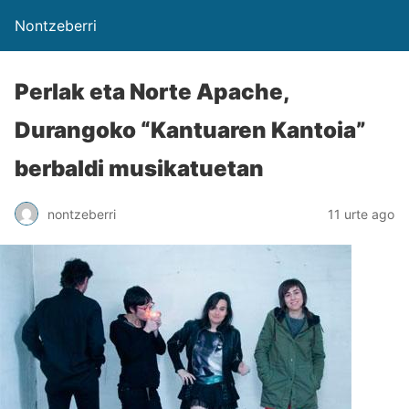
Nontzeberri
Perlak eta Norte Apache,
Durangoko “Kantuaren Kantoia”
berbaldi musikatuetan
nontzeberri
11 urte ago