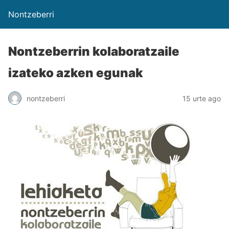
Nontzeberri
Nontzeberrin kolaboratzaile
izateko azken egunak
nontzeberri
15 urte ago