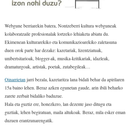
Webgune berriarekin batera, Nontzeberri kultura webguneak
kolaboratzaile profesionalak lortzeko lehiaketa abiatu du.
Ekimenean kulturarekiko eta komunikazioarekiko zaletasuna
duen orok parte har dezake: kazetariak, lizentziatuak,
unibertsitarioak, blogger-ak, musika-kritikariak, idazleak,
dramaturgoak, artistak, poetak, zutabegileak…
Oinarrietan
jarri bezala, kazetaritza lana bidali behar da apirilaren
15a baino lehen. Beraz azken egunetan gaude, arin ibili beharko
zarete zerbait bidaliko baduzue.
Hala eta guztiz ere, honezkero, lan dezente jaso ditugu eta
guztiak, lehen begiratuan, maila altukoak. Beraz, mila esker eman
duzuen erantzunarengatik.