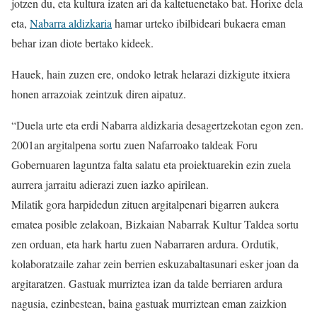
jotzen du, eta kultura izaten ari da kaltetuenetako bat. Horixe dela
eta,
Nabarra aldizkaria
hamar urteko ibilbideari bukaera eman
behar izan diote bertako kideek.
Hauek, hain zuzen ere, ondoko letrak helarazi dizkigute itxiera
honen arrazoiak zeintzuk diren aipatuz.
“Duela urte eta erdi Nabarra aldizkaria desagertzekotan egon zen.
2001an argitalpena sortu zuen Nafarroako taldeak Foru
Gobernuaren laguntza falta salatu eta proiektuarekin ezin zuela
aurrera jarraitu adierazi zuen iazko apirilean.
Milatik gora harpidedun zituen argitalpenari bigarren aukera
ematea posible zelakoan, Bizkaian Nabarrak Kultur Taldea sortu
zen orduan, eta hark hartu zuen Nabarraren ardura. Ordutik,
kolaboratzaile zahar zein berrien eskuzabaltasunari esker joan da
argitaratzen. Gastuak murriztea izan da talde berriaren ardura
nagusia, ezinbestean, baina gastuak murriztean eman zaizkion