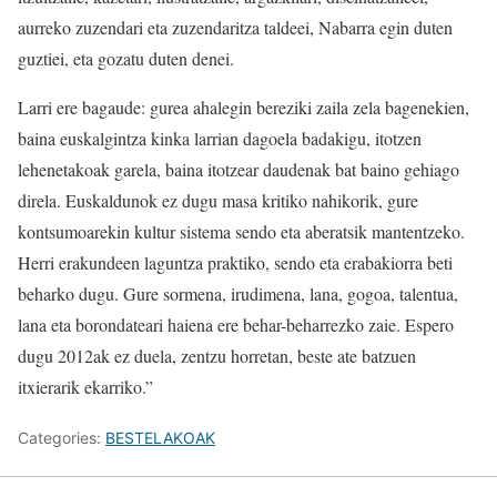
aurreko zuzendari eta zuzendaritza taldeei, Nabarra egin duten
guztiei, eta gozatu duten denei.
Larri ere bagaude: gurea ahalegin bereziki zaila zela bagenekien,
baina euskalgintza kinka larrian dagoela badakigu, itotzen
lehenetakoak garela, baina itotzear daudenak bat baino gehiago
direla. Euskaldunok ez dugu masa kritiko nahikorik, gure
kontsumoarekin kultur sistema sendo eta aberatsik mantentzeko.
Herri erakundeen laguntza praktiko, sendo eta erabakiorra beti
beharko dugu. Gure sormena, irudimena, lana, gogoa, talentua,
lana eta borondateari haiena ere behar-beharrezko zaie. Espero
dugu 2012ak ez duela, zentzu horretan, beste ate batzuen
itxierarik ekarriko.”
Categories:
BESTELAKOAK