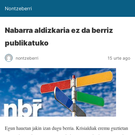
Nontzeberri
Nabarra aldizkaria ez da berriz
publikatuko
nontzeberri
15 urte ago
Egun hauetan jakin izan dugu berria. Krisialdiak eremu guztietan