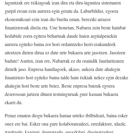
laguntzak ere txikiagoak izan dira eta diru-laguntza sistemaren
gurpil eroan ezin aurrera egin geratu da. Laburbilduz, egoera
ekonomikoari ezin izan dio buelta eman, bereziki arrazoi
finantzieroak direla eta. Une honetan, Nabarra zein beste hainbat
hedabide zorra egitera behartuak daude haien argitalpenekin
aurrera egiteko baina zor hori ordaintzeko herri-erakundeek
aitortzen dieten dirua ez dute urte bukaera arte jasotzen. Jasotzen
badute! Aurten, izan ere, Nabarrak ez du oraindik Jaurlaritzaren
dirurik jaso. Enpresa handiagoek, akaso, aukera dute ahalegin
finantziero hori egiteko baina talde hain txikiak nekez egin dezake
ahalegin hori beste urte betez. Beste enpresa batzuk egoera
deserosoan jartzen dituen testuinguruak gure kasuan bukaera
ekarri du.
Penaz ematen diogu bukaera hamar urteko ibilbideari, baina esker
onez ere bai. Esker ona gure kolaboratzaileei, erredaktore, idazle,
itzultzaile, kazetari, ilustratzaile, argazkilari, diseinatzaileei,