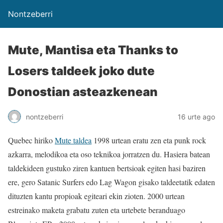
Nontzeberri
Mute, Mantisa eta Thanks to
Losers taldeek joko dute
Donostian asteazkenean
nontzeberri
16 urte ago
Quebec hiriko
Mute taldea
1998 urtean eratu zen eta punk rock
azkarra, melodikoa eta oso teknikoa jorratzen du. Hasiera batean
taldekideen gustuko ziren kantuen bertsioak egiten hasi baziren
ere, gero Satanic Surfers edo Lag Wagon gisako taldeetatik edaten
dituzten kantu propioak egiteari ekin zioten. 2000 urtean
estreinako maketa grabatu zuten eta urtebete beranduago