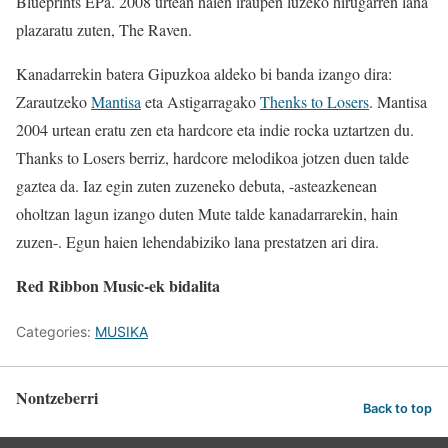
Blueprints EPa. 2008 urtean haien iraupen luzeko hirugarren lana
plazaratu zuten, The Raven.
Kanadarrekin batera Gipuzkoa aldeko bi banda izango dira:
Zarautzeko
Mantisa
eta Astigarragako
Thenks to Losers
. Mantisa
2004 urtean eratu zen eta hardcore eta indie rocka uztartzen du.
Thanks to Losers berriz, hardcore melodikoa jotzen duen talde
gaztea da. Iaz egin zuten zuzeneko debuta, -asteazkenean
oholtzan lagun izango duten Mute talde kanadarrarekin, hain
zuzen-. Egun haien lehendabiziko lana prestatzen ari dira.
Red Ribbon Music-ek bidalita
Categories:
MUSIKA
Nontzeberri
Back to top