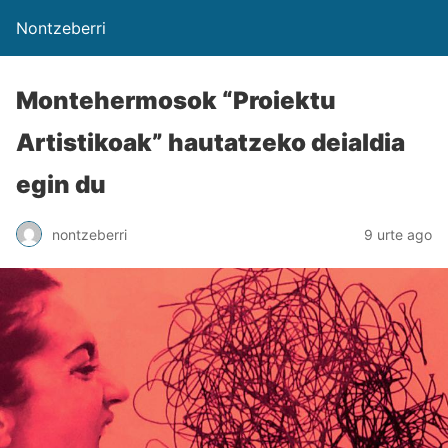
Nontzeberri
Montehermosok “Proiektu
Artistikoak” hautatzeko deialdia
egin du
nontzeberri
9 urte ago