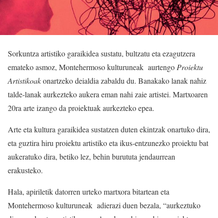
Sorkuntza artistiko garaikidea sustatu, bultzatu eta ezagutzera
emateko asmoz, Montehermoso kulturuneak aurtengo
Proiektu
Artistikoak
onartzeko deialdia zabaldu du. Banakako lanak nahiz
talde-lanak aurkezteko aukera eman nahi zaie artistei. Martxoaren
20ra arte izango da proiektuak aurkezteko epea.
Arte eta kultura garaikidea sustatzen duten ekintzak onartuko dira,
eta guztira hiru proiektu artistiko eta ikus-entzunezko proiektu bat
aukeratuko dira, betiko lez, behin burututa jendaurrean
erakusteko.
Hala, apiriletik datorren urteko martxora bitartean eta
Montehermoso kulturuneak adierazi duen bezala, “aurkeztuko