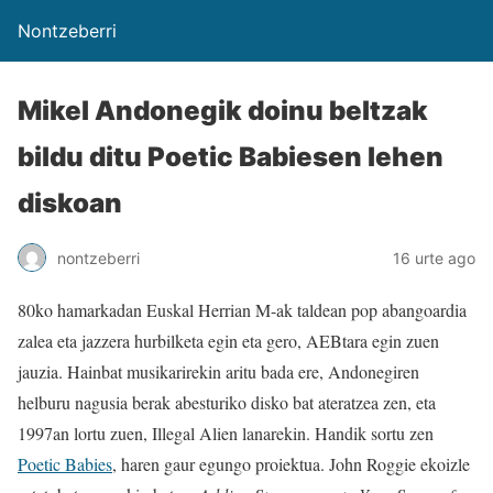
Nontzeberri
Mikel Andonegik doinu beltzak
bildu ditu Poetic Babiesen lehen
diskoan
nontzeberri
16 urte ago
80ko hamarkadan Euskal Herrian M-ak taldean pop abangoardia
zalea eta jazzera hurbilketa egin eta gero, AEBtara egin zuen
jauzia. Hainbat musikarirekin aritu bada ere, Andonegiren
helburu nagusia berak abesturiko disko bat ateratzea zen, eta
1997an lortu zuen, Illegal Alien lanarekin. Handik sortu zen
Poetic Babies
, haren gaur egungo proiektua. John Roggie ekoizle