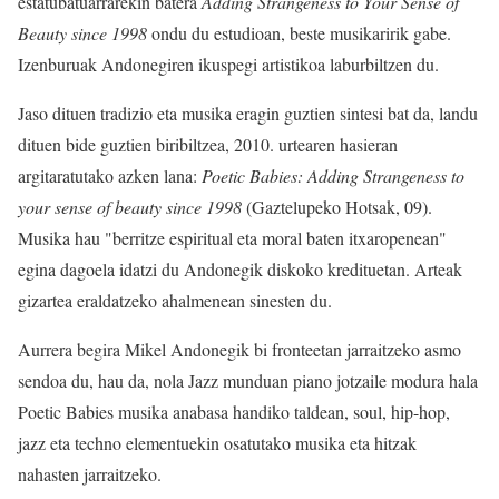
estatubatuarrarekin batera
Adding Strangeness to Your Sense of
Beauty since 1998
ondu du estudioan, beste musikaririk gabe.
Izenburuak Andonegiren ikuspegi artistikoa laburbiltzen du.
Jaso dituen tradizio eta musika eragin guztien sintesi bat da, landu
dituen bide guztien biribiltzea, 2010. urtearen hasieran
argitaratutako azken lana:
Poetic Babies: Adding Strangeness to
your sense of beauty since 1998
(Gaztelupeko Hotsak, 09).
Musika hau "berritze espiritual eta moral baten itxaropenean"
egina dagoela idatzi du Andonegik diskoko kredituetan. Arteak
gizartea eraldatzeko ahalmenean sinesten du.
Aurrera begira Mikel Andonegik bi fronteetan jarraitzeko asmo
sendoa du, hau da, nola Jazz munduan piano jotzaile modura hala
Poetic Babies musika anabasa handiko taldean, soul, hip-hop,
jazz eta techno elementuekin osatutako musika eta hitzak
nahasten jarraitzeko.