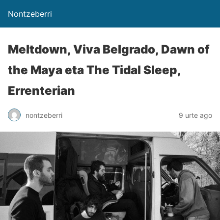
Nontzeberri
Meltdown, Viva Belgrado, Dawn of
the Maya eta The Tidal Sleep,
Errenterian
nontzeberri
9 urte ago