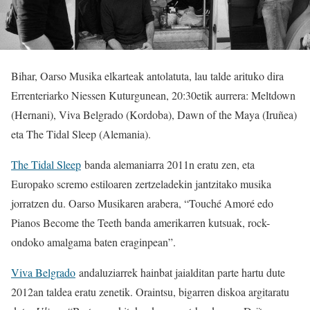
Bihar, Oarso Musika elkarteak antolatuta, lau talde arituko dira
Errenteriarko Niessen Kuturgunean, 20:30etik aurrera: Meltdown
(Hernani), Viva Belgrado (Kordoba), Dawn of the Maya (Iruñea)
eta The Tidal Sleep (Alemania).
The Tidal Sleep
banda alemaniarra 2011n eratu zen, eta
Europako scremo estiloaren zertzeladekin jantzitako musika
jorratzen du. Oarso Musikaren arabera, “Touché Amoré edo
Pianos Become the Teeth banda amerikarren kutsuak, rock-
ondoko amalgama baten eraginpean”.
Viva Belgrado
andaluziarrek hainbat jaialditan parte hartu dute
2012an taldea eratu zenetik. Oraintsu, bigarren diskoa argitaratu