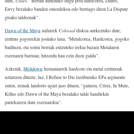
dute,
Ulises
. “Bertan aurkituko dugu post-hardcorea, Daïtro,
Envy bezalako banden oinordekoa edo berriago diren La Dispute
gisako taldeenak”.
Dawn of the Maya
nafarrek
Colossal
diskoa aurkeztuko dute,
erritmo gogorrekin jositako lana. “Metalcorea, Hardcorea, gogoko
badituzu, eta soinu berriak entzuteko irekia bazara Metalaren
eszenaren barruan, hitzordu hau ezin duzu galdu”.
Azkenik,
Meltdown
hernaniarrek hardcore eta metal erritmoak
uztartzen dituzte. Iaz, I Refuse to Die izenburuko EPa argitaratu
zuten, zeinak laudorio ugari jaso dituen, “gainera, Crisix, In Mute,
Killus edo Dawn of the Maya bezalako talde handiekin
partekatzen dute eszenatokia”.