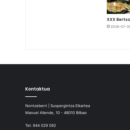
XXX Berts
2026-07-0
Kontaktua
Nontzeberri | Suspergintza Elkartea
Manuel Allende, 10 - 48010 Bilbao
Tel:
944 029 092