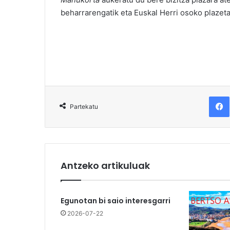
beharrarengatik eta Euskal Herri osoko plaze
F
Partekatu
Antzeko artikuluak
Egunotan bi saio interesgarri
2026-07-22