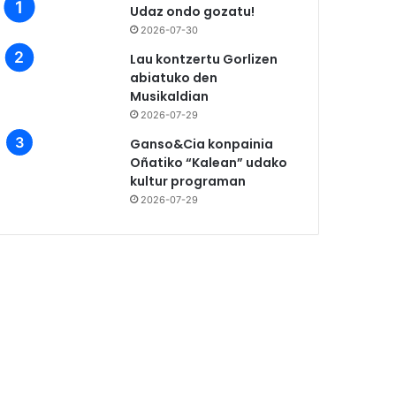
Udaz ondo gozatu!
2026-07-30
Lau kontzertu Gorlizen
abiatuko den
Musikaldian
2026-07-29
Ganso&Cia konpainia
Oñatiko “Kalean” udako
kultur programan
2026-07-29