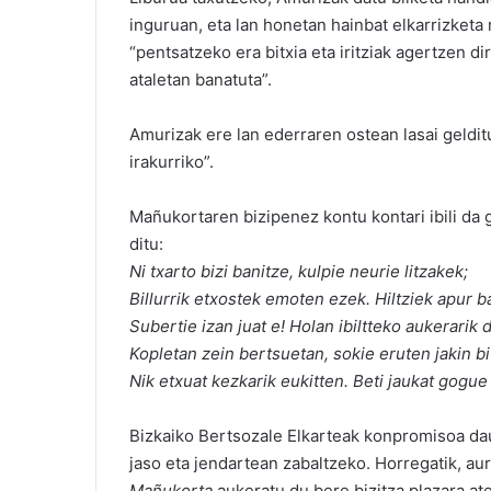
inguruan, eta lan honetan hainbat elkarrizketa 
“pentsatzeko era bitxia eta iritziak agertzen dir
ataletan banatuta”.
Amurizak ere lan ederraren ostean lasai gelditu
irakurriko”.
Mañukortaren bizipenez kontu kontari ibili da g
ditu:
Ni txarto bizi banitze, kulpie neurie litzakek;
Billurrik etxostek emoten ezek. Hiltziek apur ba
Subertie izan juat e! Holan ibiltteko aukerarik
Kopletan zein bertsuetan, sokie eruten jakin bi
Nik etxuat kezkarik eukitten. Beti jaukat gogue
Bizkaiko Bertsozale Elkarteak konpromisoa da
jaso eta jendartean zabaltzeko. Horregatik, a
Mañukorta
aukeratu du bere bizitza plazara ate