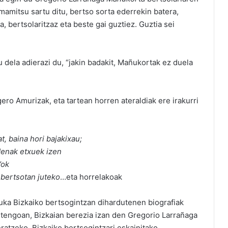
mamitsu sartu ditu, bertso sorta ederrekin batera,
a, bertsolaritzaz eta beste gai guztiez. Guztia sei
 dela adierazi du, “jakin badakit, Mañukortak ez duela
ero Amurizak, eta tartean horren ateraldiak ere irakurri
t, baina hori bajakixau;
 denak etxuek izen
’ok
 bertsotan juteko
…eta horrelakoak
uka Bizkaiko bertsogintzan dihardutenen biografiak
urtengoan, Bizkaian berezia izan den Gregorio Larrañaga
ratzeko, Bizkaiko bertsogintzari eskainitako