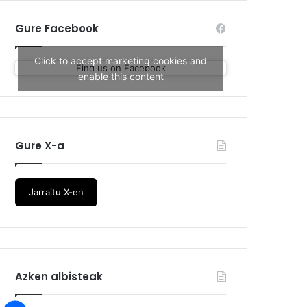
Gure Facebook
Click to accept marketing cookies and
Find us on Facebook
enable this content
Gure X-a
Jarraitu X-en
Azken albisteak