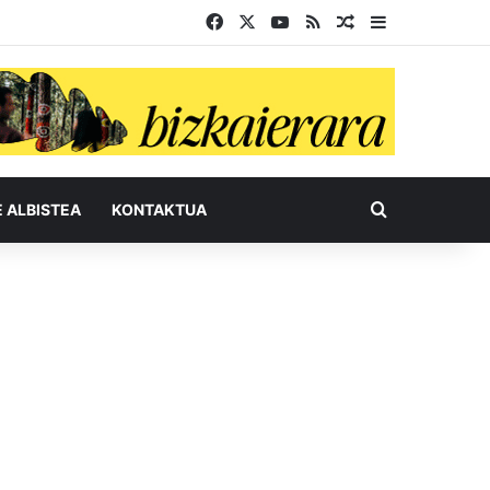
Facebook
X
YouTube
RSS
Ausazko artikul
Sidebar
Bilatu honel
E ALBISTEA
KONTAKTUA