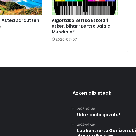
o Astea Zarautzen
Algortako Bertso Eskolari
esker, bihar “Bertso Jaialdi
8
Mundiala”
2026-07-07
Azken albisteak
2026-07-30
Udaz ondo gozatu!
2026-07-29
Lau kontzertu Gorlizen ab