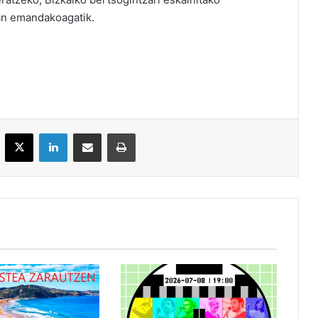
tan emandakoagatik.
acebook
X
LinkedIn
Partekatu e-posta bidez
Inprimatu