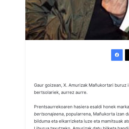
Facebook
Gaur goizean, X. Amurizak Mañukortari buruz id
bertsolariek, aurrez aurre.
Prentsaurrekoaren hasiera esaldi honek marka
bertsonajeena
, popularrena, Mañukorta izan d
bilduma eta elkarrizketa luze eta mamitsuak at
Liburua taxutzeko, Amurizak datu bilketa hand