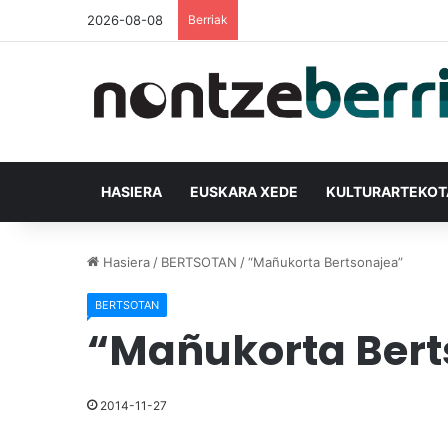
2026-08-08
Berriak
HASIERA
EUSKARA XEDE
KULTURARTEKO
Hasiera
/
BERTSOTAN
/
“Mañukorta Bertsonajea”
BERTSOTAN
“Mañukorta Bert
2014-11-27