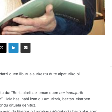
X
LinkedIn
Partekatu e-posta bidez
atzi duen liburua aurkeztu dute aipaturiko bi
tu du: “Bertsolaritzak eman duen
bertsonajerik
a”. Hala hasi nahi izan du Amurizak, bertso-ekarpen
ondu dituela gehituz.
ia egin du Gregorio Larrañaga
Mañukorta
bertsolariaren