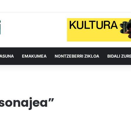
TASUNA
EMAKUMEA
NONTZEBERRI ZIKLOA
BIDALI ZUR
sonajea”